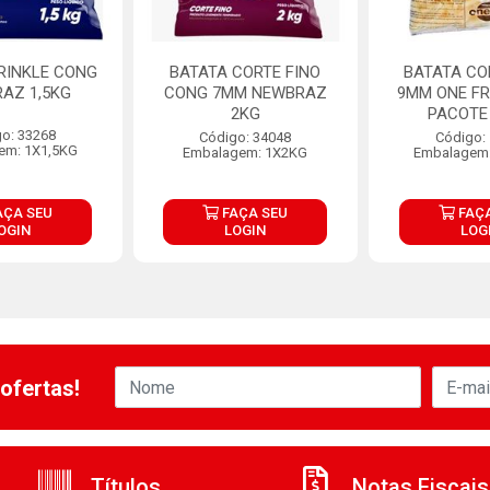
RINKLE CONG
BATATA CORTE FINO
BATATA C
AZ 1,5KG
CONG 7MM NEWBRAZ
9MM ONE F
2KG
PACOTE 
o: 33268
Código: 34048
Código:
em: 1X1,5KG
Embalagem: 1X2KG
Embalagem:
AÇA SEU
FAÇA SEU
FAÇA
OGIN
LOGIN
LOG
ofertas!
Títulos
Notas Fiscais