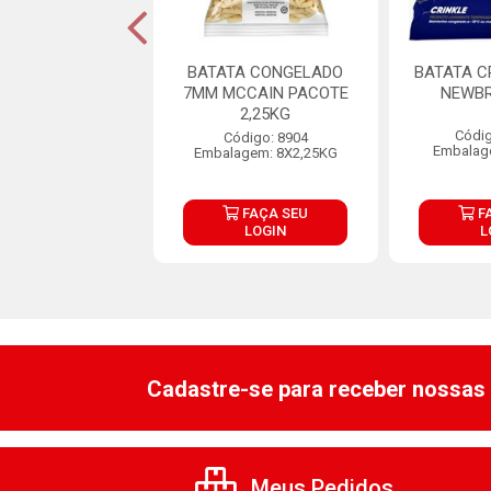
 CONG EASYCHEF
BATATA CONGELADO
BATATA C
E WEDGES 1,1KG
7MM MCCAIN PACOTE
NEWBR
2,25KG
digo: 34011
Códig
Código: 8904
agem: 1X1,1KG
Embalag
Embalagem: 8X2,25KG
FAÇA SEU
FAÇA SEU
F
LOGIN
LOGIN
L
Cadastre-se para receber nossas 
Meus Pedidos