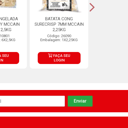
ONGELADA
BATATA CONG
BATATA CONG E
RY MCCAIN
SURECRISP 7MM MCCAIN
9MM 2K
2,5KG
2,25KG
Código: 34
 10801
Código: 26090
Embalagem: 
 6X2,5KG
Embalagem: 1X2,25KG
 SEU
FAÇA SEU
FAÇA S
IN
LOGIN
LOGIN