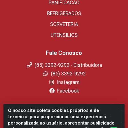
PANIFICACAO
REFRIGERADOS
SORVETERIA
UTENSILIOS
Fale Conosco
(85) 3392-9292 - Distribuidora
(85) 3392-9292
Instagram
Facebook
O nosso site coleta cookies próprios e de
Fortali Distribuidora de Alimentos LTDA - Avenida
terceiros para proporcionar uma experiência
Tomaz Coelho, 1268 - Messejana, Fortaleza/CE - CEP
personalizada ao usuário, apresentar publicidade
60.863-254- CNPJ 09.317.318.0001-75