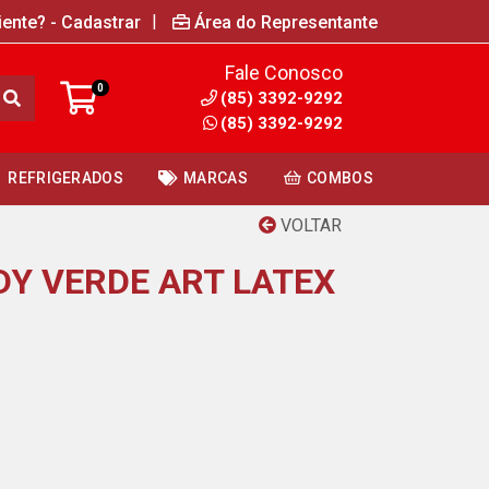
|
iente? - Cadastrar
Área do Representante
Fale Conosco
0
(85) 3392-9292
(85) 3392-9292
REFRIGERADOS
MARCAS
COMBOS
VOLTAR
DY VERDE ART LATEX