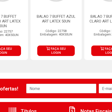
 7 BUFFET
BALAO 7 BUFFET AZUL
BALAO 7 BU
 ART LATEX
ART LATEX 50UN
CLARO ART L
50UN
Código: 22758
Código:
o: 22757
Embalagem: 40X50UN
Embalagem:
em: 40X50UN
AÇA SEU
FAÇA SEU
FAÇA
OGIN
LOGIN
LOG
ofertas!
Títulos
Notas Fiscais