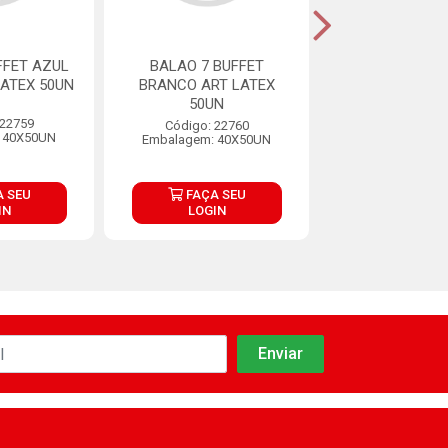
FFET AZUL
BALAO 7 BUFFET
BALAO 7 BUFFE
ATEX 50UN
BRANCO ART LATEX
LIMA ART LAT
50UN
 22759
Código: 22
Código: 22760
 40X50UN
Embalagem: 4
Embalagem: 40X50UN
 SEU
FAÇA SEU
FAÇA S
IN
LOGIN
LOGIN