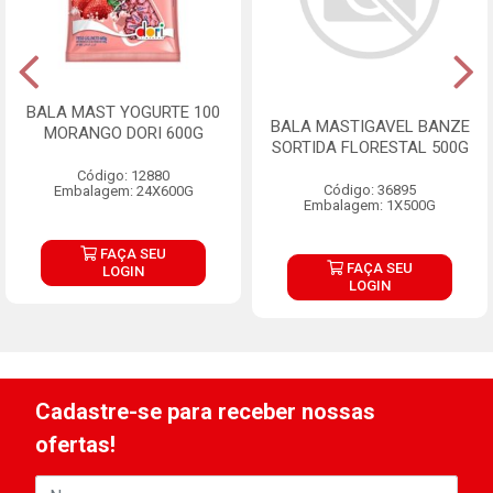
BALA MAST YOGURTE 100
BALA MASTIGAVEL BANZE
MORANGO DORI 600G
SORTIDA FLORESTAL 500G
Código: 12880
Código: 36895
Embalagem: 24X600G
Embalagem: 1X500G
FAÇA SEU
FAÇA SEU
LOGIN
LOGIN
Cadastre-se para receber nossas
ofertas!