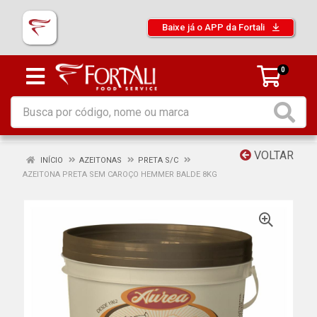
Baixe já o APP da Fortali
0
VOLTAR
INÍCIO
AZEITONAS
PRETA S/C
AZEITONA PRETA SEM CAROÇO HEMMER BALDE 8KG