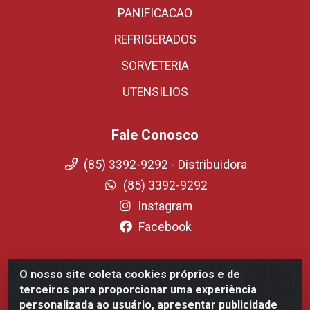
PANIFICACAO
REFRIGERADOS
SORVETERIA
UTENSILIOS
Fale Conosco
(85) 3392-9292 - Distribuidora
(85) 3392-9292
Instagram
Facebook
O nosso site coleta cookies próprios e de
Fortali Distribuidora de Alimentos LTDA - Avenida
terceiros para proporcionar uma experiência
Tomaz Coelho, 1268 - Messejana, Fortaleza/CE - CEP
personalizada ao usuário, apresentar publicidade