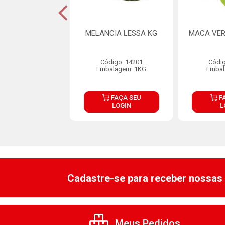
ATE LESSA KG
MELANCIA LESSA KG
MACA VER
ódigo: 7424
Código: 14201
Códig
balagem: KG
Embalagem: 1KG
Embal
FAÇA SEU
FAÇA SEU
F
LOGIN
LOGIN
L
Cadastre-se para receber nossas 
Meus Pedidos