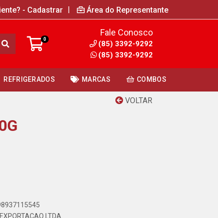
|
iente? - Cadastrar
Área do Representante
Fale Conosco
0
(85) 3392-9292
(85) 3392-9292
REFRIGERADOS
MARCAS
COMBOS
VOLTAR
00G
898937115545
 EXPORTACAO LTDA