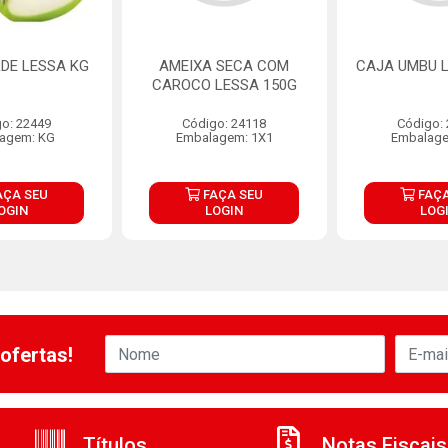
DE LESSA KG
AMEIXA SECA COM
CAJA UMBU L
CAROCO LESSA 150G
o: 22449
Código: 24118
Código:
agem: KG
Embalagem: 1X1
Embalage
AÇA SEU
FAÇA SEU
FAÇA
OGIN
LOGIN
LOG
ofertas!
Títulos
Notas Fiscais