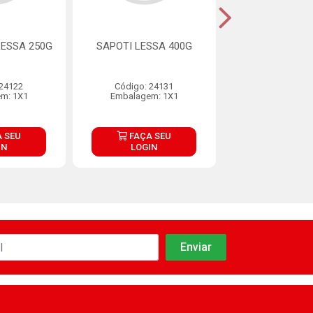
ESSA 250G
SAPOTI LESSA 400G
TAMARINDO C
300G
 24122
Código: 24131
Código: 24
m: 1X1
Embalagem: 1X1
Embalagem:
 SEU
FAÇA SEU
FAÇA S
IN
LOGIN
LOGIN