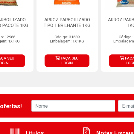
ARBOILIZADO
ARROZ PARBOILIZADO
ARROZ PARB
 PACOTE 1KG
TIPO 1 BRILHANTE 1KG
1K
o: 12966
Código: 31689
Código:
gem: 1X1KG
Embalagem: 1X1KG
Embalagem
AÇA SEU
FAÇA SEU
FAÇA
OGIN
LOGIN
LOG
ofertas!
Títulos
Notas Fiscais