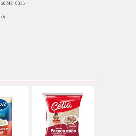
896024210036
S/A