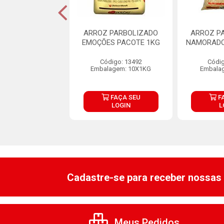
CAMIL PARB 1KG
ARROZ PARBOLIZADO
ARROZ P
EMOÇÕES PACOTE 1KG
NAMORADO
ódigo: 3853
Código: 13492
Códig
lagem: 30X1KG
Embalagem: 10X1KG
Embala
FAÇA SEU
FAÇA SEU
F
LOGIN
LOGIN
L
Cadastre-se para receber nossas 
Meus Pedidos