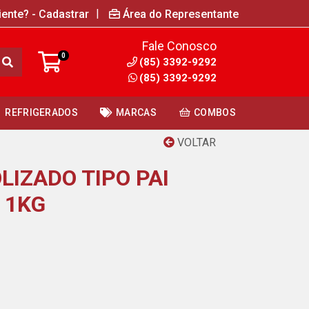
|
iente? - Cadastrar
Área do Representante
Fale Conosco
0
(85) 3392-9292
(85) 3392-9292
REFRIGERADOS
MARCAS
COMBOS
VOLTAR
LIZADO TIPO PAI
 1KG