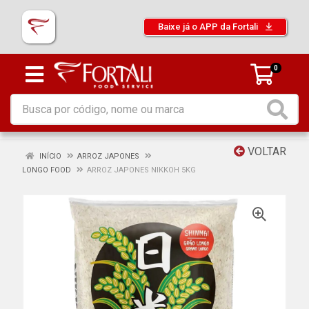
Baixe já o APP da Fortali
0
VOLTAR
INÍCIO
ARROZ JAPONES
LONGO FOOD
ARROZ JAPONES NIKKOH 5KG