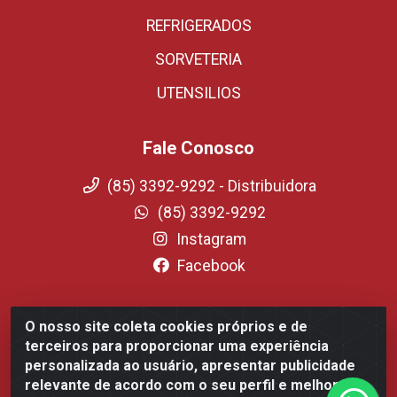
REFRIGERADOS
SORVETERIA
UTENSILIOS
Fale Conosco
(85) 3392-9292 - Distribuidora
(85) 3392-9292
Instagram
Facebook
O nosso site coleta cookies próprios e de
Fortali Distribuidora de Alimentos LTDA - Avenida
terceiros para proporcionar uma experiência
Tomaz Coelho, 1268 - Messejana, Fortaleza/CE - CEP
personalizada ao usuário, apresentar publicidade
60.863-254- CNPJ 09.317.318.0001-75
relevante de acordo com o seu perfil e melhorar a