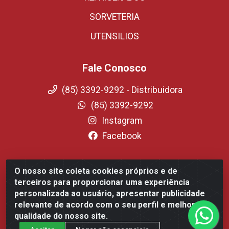
SORVETERIA
UTENSILIOS
Fale Conosco
(85) 3392-9292 - Distribuidora
(85) 3392-9292
Instagram
Facebook
O nosso site coleta cookies próprios e de
Fortali Distribuidora de Alimentos LTDA - Avenida
terceiros para proporcionar uma experiência
Tomaz Coelho, 1268 - Messejana, Fortaleza/CE - CEP
personalizada ao usuário, apresentar publicidade
60.863-254- CNPJ 09.317.318.0001-75
relevante de acordo com o seu perfil e melhorar a
qualidade do nosso site.