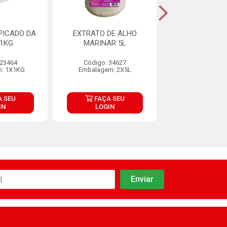
PICADO DA
EXTRATO DE ALHO
ALHO FRITO GR
 1KG
MARINAR 5L
PT 500
 23464
Código: 34627
Código: 15
: 1X1KG
Embalagem: 2X5L
Embalagem: 6
 SEU
FAÇA SEU
FAÇA S
IN
LOGIN
LOGIN