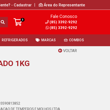
|
iente? - Cadastrar
Área do Representante
Fale Conosco
0
(85) 3392-9292
(85) 3392-9292
REFRIGERADOS
MARCAS
COMBOS
VOLTAR
ADO 1KG
893590813852
CACAO DE TEMPEROS E MOLHOS LTDA