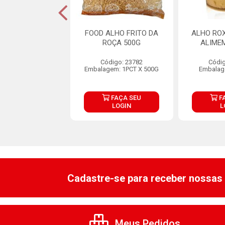
FRITO TEMPERO
FOOD ALHO FRITO DA
ALHO RO
 CASA 35G
ROÇA 500G
ALIME
digo: 38918
Código: 23782
Códig
lagem: 1X35G
Embalagem: 1PCT X 500G
Embalag
FAÇA SEU
FAÇA SEU
F
LOGIN
LOGIN
L
Cadastre-se para receber nossas 
Meus Pedidos