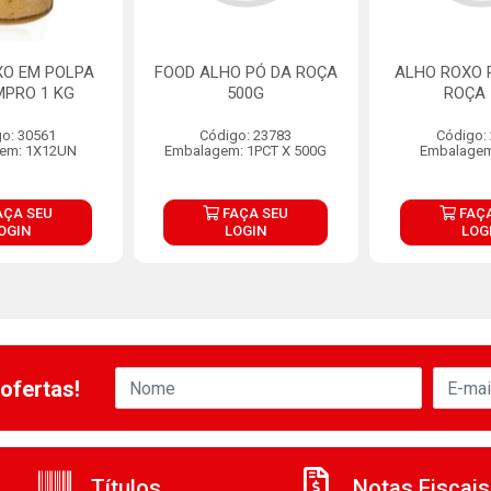
XO EM POLPA
FOOD ALHO PÓ DA ROÇA
ALHO ROXO 
MPRO 1 KG
500G
ROÇA
o: 30561
Código: 23783
Código:
em: 1X12UN
Embalagem: 1PCT X 500G
Embalagem
AÇA SEU
FAÇA SEU
FAÇA
OGIN
LOGIN
LOG
ofertas!
Títulos
Notas Fiscais