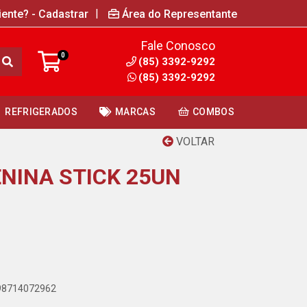
|
iente? - Cadastrar
Área do Representante
Fale Conosco
0
(85) 3392-9292
(85) 3392-9292
REFRIGERADOS
MARCAS
COMBOS
VOLTAR
ENINA STICK 25UN
898714072962