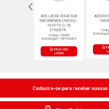
VO FEITO COM
ADS LACRE ROSA SUA
ADESIV
PT 30UN STICKR
ENCOMENDA CHEGOU -
100U
10 PCTS C/ 30
ETIQUETA...
digo: 31745
Códig
gem: PC C/ 30UN
Embalagem
Código: 34538
Embalagem: 10PCX30ETI
FAÇA SEU
F
FAÇA SEU
LOGIN
L
LOGIN
Cadastre-se para receber nossas 