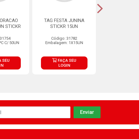
CORACAO
TAG FESTA JUNINA
TAG KRAFT A
UN STICKR
STICKR 15UN
STICKR 1
 31754
Código: 31782
Código: 31
PC C/ 50UN
Embalagem: 1X15UN
Embalagem: 1
 SEU
FAÇA SEU
FAÇA S
IN
LOGIN
LOGIN