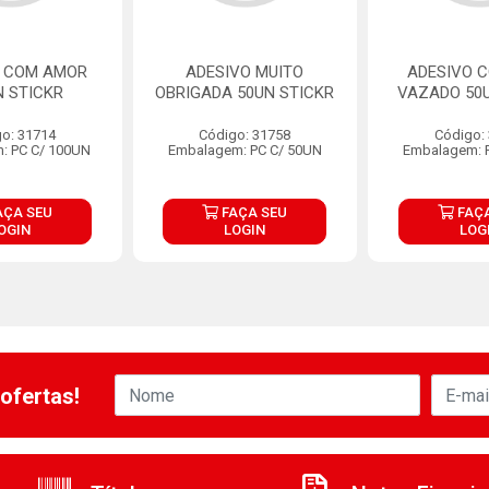
O COM AMOR
ADESIVO MUITO
ADESIVO 
N STICKR
OBRIGADA 50UN STICKR
VAZADO 50
o: 31714
Código: 31758
Código:
: PC C/ 100UN
Embalagem: PC C/ 50UN
Embalagem: 
AÇA SEU
FAÇA SEU
FAÇA
OGIN
LOGIN
LOG
ofertas!