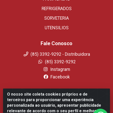
REFRIGERADOS
SORVETERIA
UTENSILIOS
Fale Conosco
(85) 3392-9292 - Distribuidora
(85) 3392-9292
Instagram
Facebook
O nosso site coleta cookies próprios e de
Fortali Distribuidora de Alimentos LTDA - Avenida
terceiros para proporcionar uma experiência
Tomaz Coelho, 1268 - Messejana, Fortaleza/CE - CEP
personalizada ao usuário, apresentar publicidade
60.863-254- CNPJ 09.317.318.0001-75
relevante de acordo com o seu perfil e melhorar a