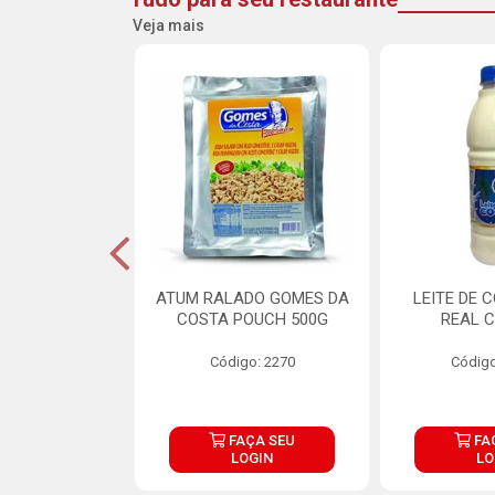
Veja mais
CARNE ARISCO
ATUM RALADO GOMES DA
LEITE DE 
TE 850G
COSTA POUCH 500G
REAL C
o: 14943
Código: 2270
Código
ÇA SEU
FAÇA SEU
FA
OGIN
LOGIN
LO