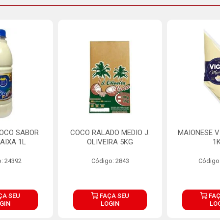
COCO SABOR
COCO RALADO MEDIO J.
MAIONESE V
AIXA 1L
OLIVEIRA 5KG
1
: 24392
Código: 2843
Código
ÇA SEU
FAÇA SEU
FAÇ
GIN
LOGIN
LO