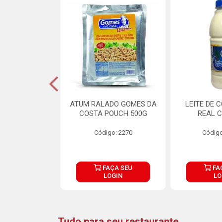
CARNE ARISCO
ATUM RALADO GOMES DA
LEITE DE 
TE 850G
COSTA POUCH 500G
REAL C
o: 14943
Código: 2270
Código
ÇA SEU
FAÇA SEU
FA
OGIN
LOGIN
LO
Tudo para seu restaurante