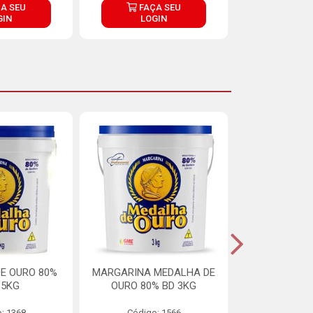
A SEU
FAÇA SEU
FAÇ
GIN
LOGIN
LOG
E OURO 80%
MARGARINA MEDALHA DE
MARGARINA 
15KG
OURO 80% BD 3KG
70% LIPÍDIOS
: 1368
Código: 1566
Código