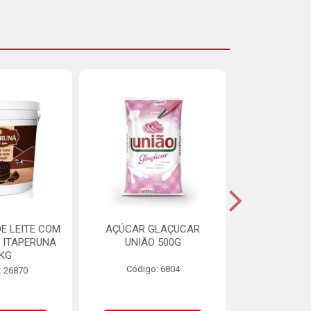
E LEITE COM
AÇÚCAR GLAÇUCAR
CERELIS ALI
 ITAPERUNA
UNIÃO 500G
4,5
8KG
Código: 6804
Código
: 26870