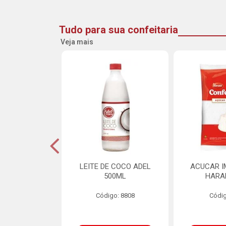
Tudo para sua confeitaria
Veja mais
 CROCANTE
LEITE DE COCO ADEL
ACUCAR I
INE PACOTE
500ML
HARA
00G
Código: 8808
Códig
o: 21260