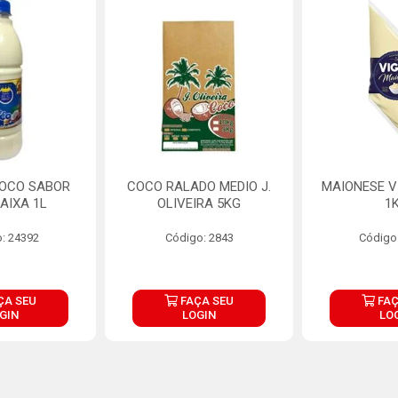
COCO SABOR
COCO RALADO MEDIO J.
MAIONESE V
AIXA 1L
OLIVEIRA 5KG
1
: 24392
Código: 2843
Código
ÇA SEU
FAÇA SEU
FAÇ
GIN
LOGIN
LO