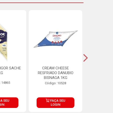
IGOR SACHE
CREAM CHEESE
MAIONESE 
KG
RESFRIADO DANUBIO
2,8
BISNAGA 1KG
: 14865
Código:
Código: 10528
A SEU
FAÇA SEU
FAÇ
GIN
LOGIN
LOG