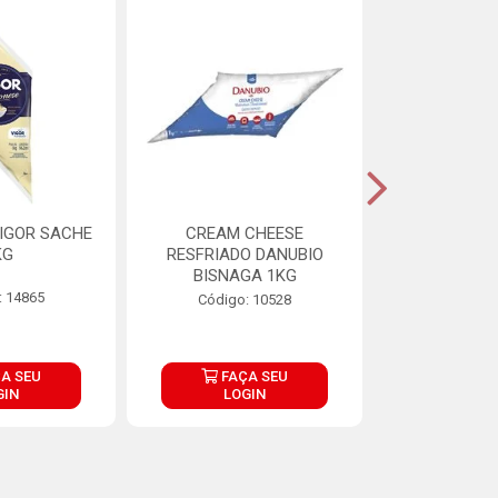
IGOR SACHE
CREAM CHEESE
MAIONESE 
KG
RESFRIADO DANUBIO
2,8
BISNAGA 1KG
: 14865
Código:
Código: 10528
A SEU
FAÇA SEU
FAÇ
GIN
LOGIN
LOG