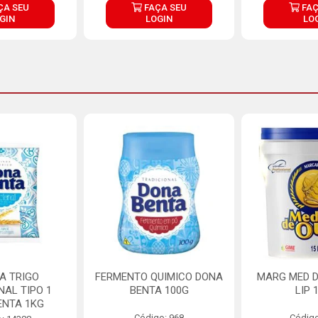
ÇA SEU
FAÇA SEU
FAÇ
GIN
LOGIN
LO
A TRIGO
FERMENTO QUIMICO DONA
MARG MED D
NAL TIPO 1
BENTA 100G
LIP 
ENTA 1KG
Código: 968
Código