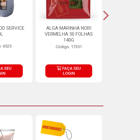
OD SERVICE
ALGA MARINHA NORI
FARINHA DE
0L
VERMELHA 50 FOLHAS
FINNA PA
140G
: 6525
Código:
Código: 17351
A SEU
FAÇA SEU
FAÇ
GIN
LOGIN
LOG