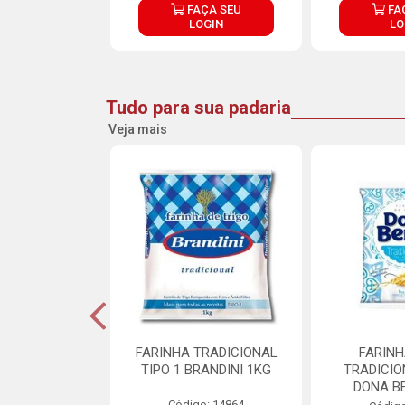
ÇA SEU
FAÇA SEU
FA
OGIN
LOGIN
LO
Tudo para sua padaria
Veja mais
 PARA BOLO
FARINHA TRADICIONAL
FARINH
TTERMIX 5KG
TIPO 1 BRANDINI 1KG
TRADICIO
DONA B
o: 28361
Código: 14864