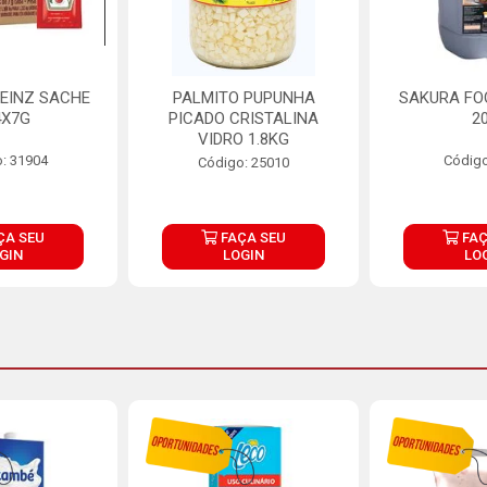
EINZ SACHE
PALMITO PUPUNHA
SAKURA FO
4X7G
PICADO CRISTALINA
2
VIDRO 1.8KG
: 31904
Código
Código: 25010
ÇA SEU
FAÇA SEU
FAÇ
GIN
LOGIN
LO