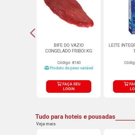
DE DOCE DE
BIFE DO VAZIO
LEITE INTEG
RMET PURATOS
CONGELADO FRIBOI KG
E 4.5KG
Código: 8140
Códig
o: 23685
Produto de peso variável
ÇA SEU
FAÇA SEU
FA
OGIN
LOGIN
LO
Tudo para hoteis e pousadas
Veja mais