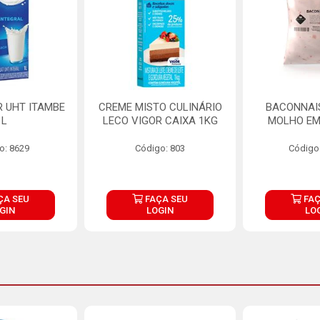
R UHT ITAMBE
CREME MISTO CULINÁRIO
BACONNAIS
1L
LECO VIGOR CAIXA 1KG
MOLHO EM
o: 8629
Código: 803
Código
ÇA SEU
FAÇA SEU
FAÇ
GIN
LOGIN
LO