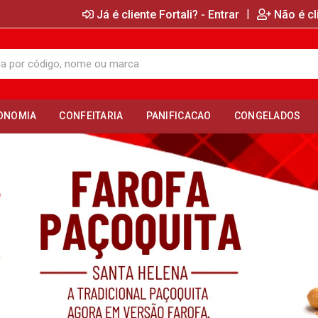
|
Já é cliente Fortali? - Entrar
Não é cl
ONOMIA
CONFEITARIA
PANIFICACAO
CONGELADOS