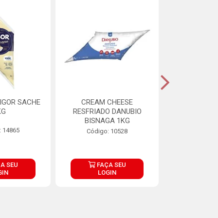
IGOR SACHE
CREAM CHEESE
MAIONESE 
KG
RESFRIADO DANUBIO
2,8
BISNAGA 1KG
: 14865
Código:
Código: 10528
A SEU
FAÇA SEU
FAÇ
GIN
LOGIN
LOG