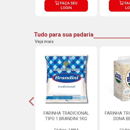
ÇA SEU
FAÇA SEU
FA
OGIN
LOGIN
LO
Tudo para sua padaria
Veja mais
 PARA BOLO
FARINHA TRADICIONAL
FARINHA TR
RA CREMOSO
TIPO 1 BRANDINI 1KG
DONA B
RMIX 5KG
Código: 14864
Códig