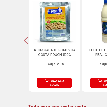
CARNE ARISCO
ATUM RALADO GOMES DA
LEITE DE 
TE 850G
COSTA POUCH 500G
REAL C
o: 14943
Código: 2270
Código
ÇA SEU
FAÇA SEU
FA
OGIN
LOGIN
LO
Tudo para seu restaurante