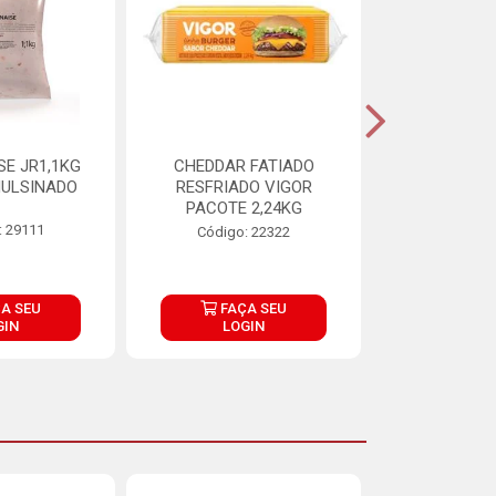
E JR1,1KG
CHEDDAR FATIADO
ADIPAN C A
ULSINADO
RESFRIADO VIGOR
PACOTE 2,24KG
: 29111
Código:
Código: 22322
A SEU
FAÇA SEU
FAÇ
GIN
LOGIN
LOG