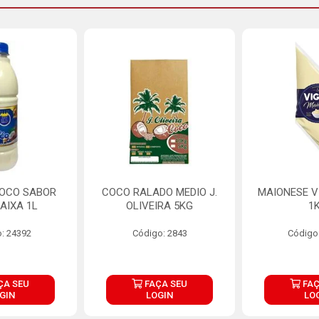
COCO SABOR
COCO RALADO MEDIO J.
MAIONESE V
AIXA 1L
OLIVEIRA 5KG
1
: 24392
Código: 2843
Código
ÇA SEU
FAÇA SEU
FAÇ
GIN
LOGIN
LO