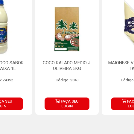
COCO SABOR
COCO RALADO MEDIO J.
MAIONESE V
AIXA 1L
OLIVEIRA 5KG
1
: 24392
Código: 2843
Código
ÇA SEU
FAÇA SEU
FAÇ
GIN
LOGIN
LO