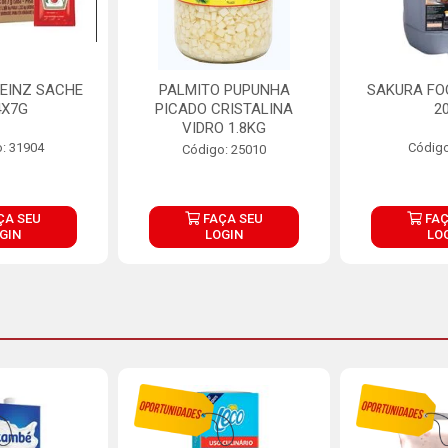
EINZ SACHE
PALMITO PUPUNHA
SAKURA FO
4X7G
PICADO CRISTALINA
2
VIDRO 1.8KG
: 31904
Código
Código: 25010
ÇA SEU
FAÇA SEU
FAÇ
GIN
LOGIN
LO