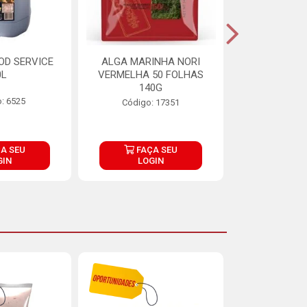
OD SERVICE
ALGA MARINHA NORI
FARINHA DE
0L
VERMELHA 50 FOLHAS
FINNA PA
140G
: 6525
Código:
Código: 17351
A SEU
FAÇA SEU
FAÇ
GIN
LOGIN
LOG