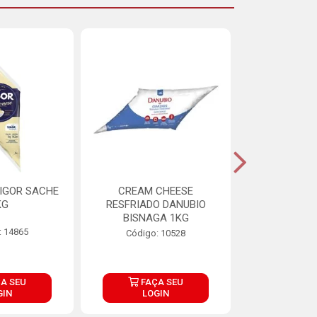
IGOR SACHE
CREAM CHEESE
MAIONESE 
KG
RESFRIADO DANUBIO
2,8
BISNAGA 1KG
: 14865
Código:
Código: 10528
A SEU
FAÇA SEU
FAÇ
GIN
LOGIN
LOG