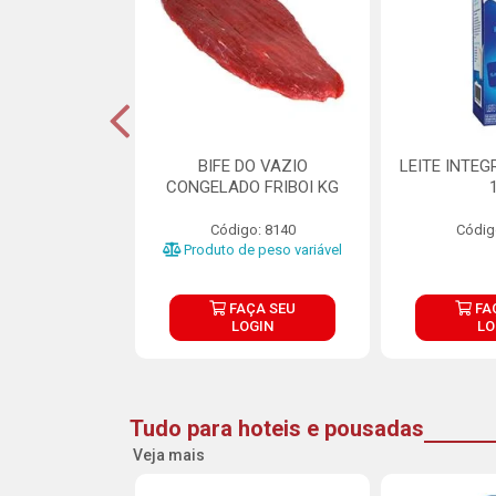
DE DOCE DE
BIFE DO VAZIO
LEITE INTEG
RMET PURATOS
CONGELADO FRIBOI KG
E 4.5KG
Código: 8140
Códig
o: 23685
Produto de peso variável
ÇA SEU
FAÇA SEU
FA
OGIN
LOGIN
LO
Tudo para hoteis e pousadas
Veja mais