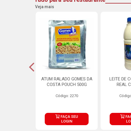
Veja mais
CARNE ARISCO
ATUM RALADO GOMES DA
LEITE DE 
TE 850G
COSTA POUCH 500G
REAL C
o: 14943
Código: 2270
Código
ÇA SEU
FAÇA SEU
FA
OGIN
LOGIN
LO