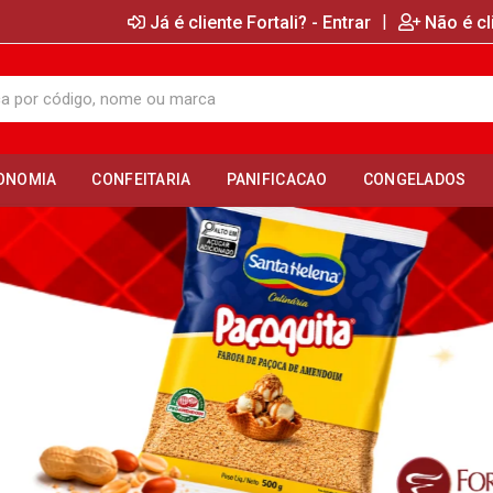
|
Já é cliente Fortali? - Entrar
Não é cl
ONOMIA
CONFEITARIA
PANIFICACAO
CONGELADOS