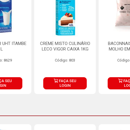
R UHT ITAMBE
CREME MISTO CULINÁRIO
BACONNAIS
1L
LECO VIGOR CAIXA 1KG
MOLHO EM
o: 8629
Código: 803
Código
ÇA SEU
FAÇA SEU
FAÇ
GIN
LOGIN
LO