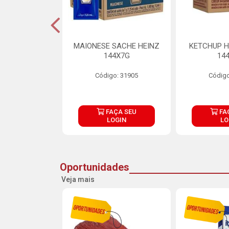
S MAIONESE
MAIONESE SACHE HEINZ
KETCHUP H
 168X7G
144X7G
14
o: 11092
Código: 31905
Código
ÇA SEU
FAÇA SEU
FA
OGIN
LOGIN
LO
Oportunidades
Veja mais