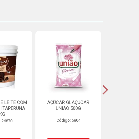
E LEITE COM
AÇÚCAR GLAÇUCAR
CERELIS ALI
 ITAPERUNA
UNIÃO 500G
4,5
8KG
Código: 6804
Código
: 26870