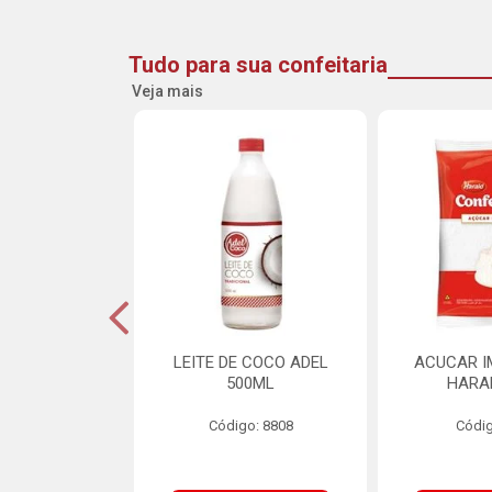
Tudo para sua confeitaria
Veja mais
INE FLOCOS
LEITE DE COCO ADEL
ACUCAR I
CANTES 10MM
500ML
HARA
L SCH 750G
Código: 8808
Códig
o: 8662