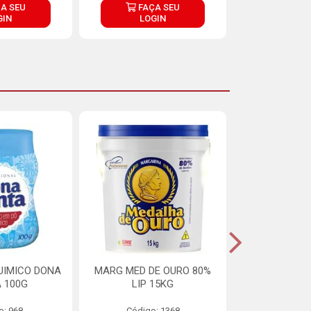
A SEU
FAÇA SEU
FAÇ
GIN
LOGIN
LOG
UIMICO DONA
MARG MED DE OURO 80%
MARGARINA 
 100G
LIP 15KG
OURO 80%
o: 968
Código: 1368
Código