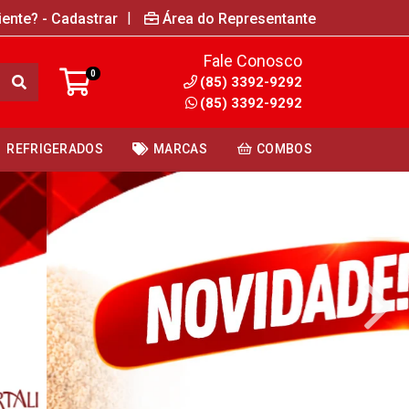
|
iente? - Cadastrar
Área do Representante
Fale Conosco
0
(85) 3392-9292
(85) 3392-9292
REFRIGERADOS
MARCAS
COMBOS