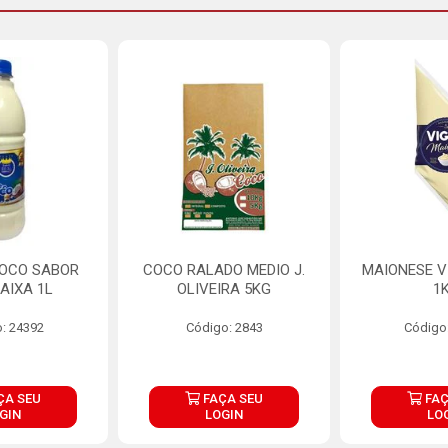
COCO SABOR
COCO RALADO MEDIO J.
MAIONESE V
AIXA 1L
OLIVEIRA 5KG
1
: 24392
Código: 2843
Código
ÇA SEU
FAÇA SEU
FAÇ
GIN
LOGIN
LO