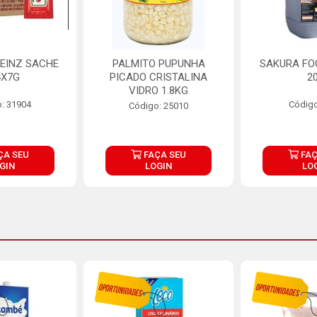
EINZ SACHE
PALMITO PUPUNHA
SAKURA FO
4X7G
PICADO CRISTALINA
2
VIDRO 1.8KG
: 31904
Código
Código: 25010
ÇA SEU
FAÇA SEU
FAÇ
GIN
LOGIN
LO