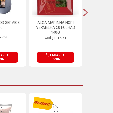
OD SERVICE
ALGA MARINHA NORI
FARINHA DE
0L
VERMELHA 50 FOLHAS
FINNA PA
140G
: 6525
Código:
Código: 17351
A SEU
FAÇA SEU
FAÇ
GIN
LOGIN
LOG