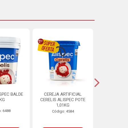
ISPEC BALDE
CEREJA ARTIFICIAL
BRIGADEIRO
5KG
CERELIS ALISPEC POTE
AUREA BI
1,01KG
: 6488
Código:
Código: 4584