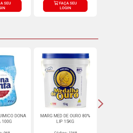
A SEU
FAÇA SEU
FAÇ
GIN
LOGIN
LOG
UIMICO DONA
MARG MED DE OURO 80%
MARGARINA 
 100G
LIP 15KG
OURO 80%
o: 968
Código: 1368
Código