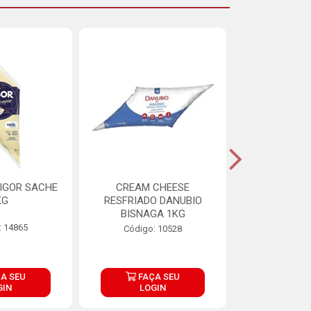
IGOR SACHE
CREAM CHEESE
MAIONESE 
KG
RESFRIADO DANUBIO
2,8
BISNAGA 1KG
: 14865
Código:
Código: 10528
A SEU
FAÇA SEU
FAÇ
GIN
LOGIN
LOG