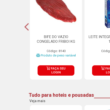
DE DOCE DE
BIFE DO VAZIO
LEITE INTEG
RMET PURATOS
CONGELADO FRIBOI KG
E 4.5KG
Código: 8140
Códig
o: 23685
Produto de peso variável
ÇA SEU
FAÇA SEU
FA
OGIN
LOGIN
LO
Tudo para hoteis e pousadas
Veja mais