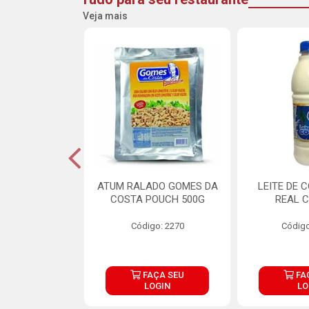
Veja mais
CARNE ARISCO
ATUM RALADO GOMES DA
LEITE DE 
TE 850G
COSTA POUCH 500G
REAL C
o: 14943
Código: 2270
Código
ÇA SEU
FAÇA SEU
FA
OGIN
LOGIN
LO