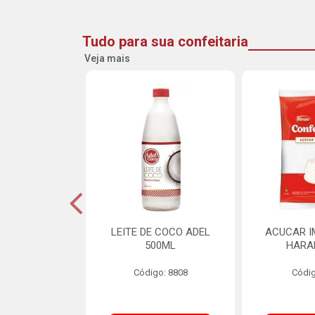
Tudo para sua confeitaria
Veja mais
DE GOIABA
LEITE DE COCO ADEL
ACUCAR I
U 2,5KG
500ML
HARA
o: 16258
Código: 8808
Códig