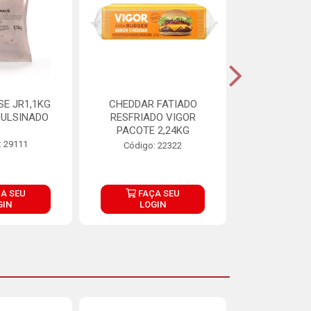
E JR1,1KG
CHEDDAR FATIADO
ADIPAN C A
ULSINADO
RESFRIADO VIGOR
PACOTE 2,24KG
: 29111
Código:
Código: 22322
A SEU
FAÇA SEU
FAÇ
GIN
LOGIN
LOG