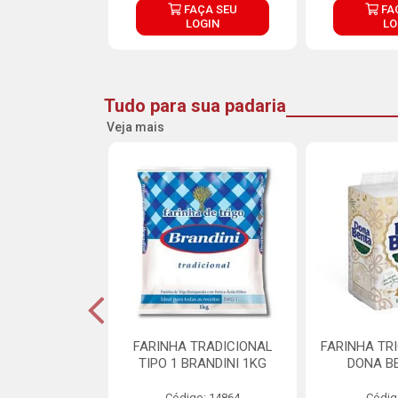
ÇA SEU
FAÇA SEU
FA
OGIN
LOGIN
LO
Tudo para sua padaria
Veja mais
 PARA BOLO
FARINHA TRADICIONAL
FARINHA TR
RA CREMOSO
TIPO 1 BRANDINI 1KG
DONA B
RMIX 5KG
Código: 14864
Códig