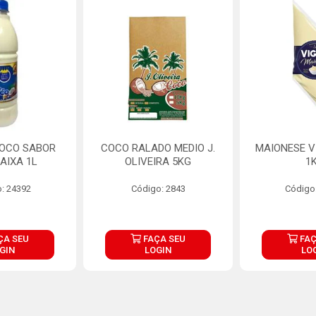
COCO SABOR
COCO RALADO MEDIO J.
MAIONESE V
AIXA 1L
OLIVEIRA 5KG
1
: 24392
Código: 2843
Código
ÇA SEU
FAÇA SEU
FAÇ
GIN
LOGIN
LO