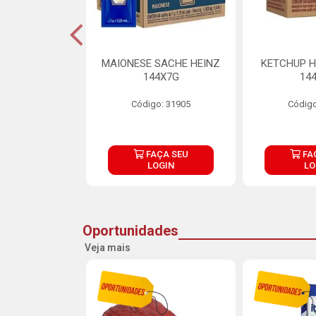
S MAIONESE
MAIONESE SACHE HEINZ
KETCHUP H
 168X7G
144X7G
14
o: 11092
Código: 31905
Código
ÇA SEU
FAÇA SEU
FA
OGIN
LOGIN
LO
Oportunidades
Veja mais