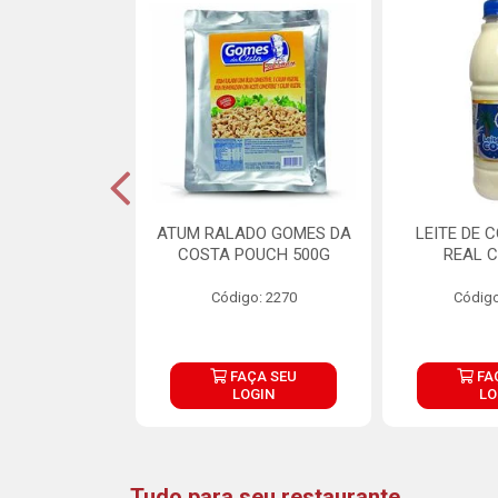
CARNE ARISCO
ATUM RALADO GOMES DA
LEITE DE 
TE 850G
COSTA POUCH 500G
REAL C
o: 14943
Código: 2270
Código
ÇA SEU
FAÇA SEU
FA
OGIN
LOGIN
LO
Tudo para seu restaurante