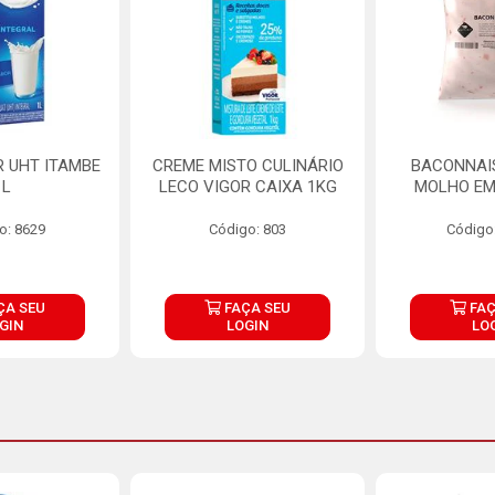
R UHT ITAMBE
CREME MISTO CULINÁRIO
BACONNAIS
1L
LECO VIGOR CAIXA 1KG
MOLHO EM
o: 8629
Código: 803
Código
ÇA SEU
FAÇA SEU
FAÇ
GIN
LOGIN
LO