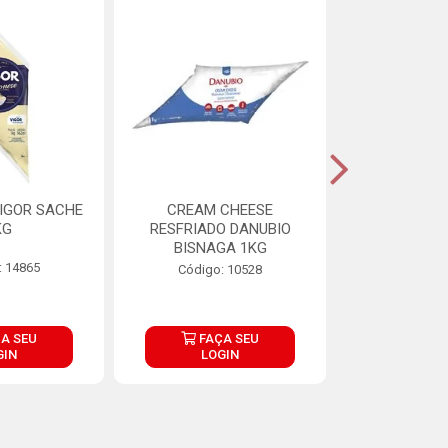
IGOR SACHE
CREAM CHEESE
MAIONESE 
KG
RESFRIADO DANUBIO
2,8
BISNAGA 1KG
: 14865
Código:
Código: 10528
A SEU
FAÇA SEU
FAÇ
GIN
LOGIN
LOG