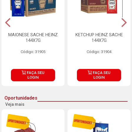
MAIONESE SACHE HEINZ
KETCHUP HEINZ SACHE
144X7G
144X7G
Código: 31905
Código: 31904
FAÇA SEU
FAÇA SEU
LOGIN
LOGIN
Oportunidades
Veja mais