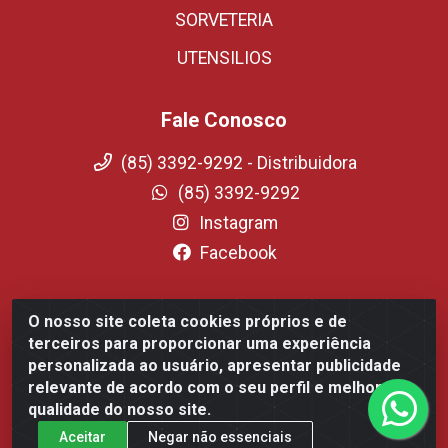
SORVETERIA
UTENSILIOS
Fale Conosco
(85) 3392-9292 - Distribuidora
(85) 3392-9292
Instagram
Facebook
O nosso site coleta cookies próprios e de
Fortali Distribuidora de Alimentos LTDA - Avenida Tomaz
terceiros para proporcionar uma experiência
Coelho, 1268 - Messejana, Fortaleza/CE - CEP 60.863-254-
personalizada ao usuário, apresentar publicidade
CNPJ 09.317.318.0001-75
relevante de acordo com o seu perfil e melhorar a
qualidade do nosso site.
Aceitar
Negar não essenciais