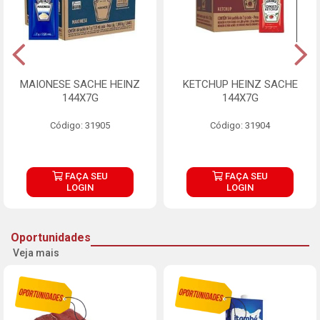
MAIONESE SACHE HEINZ
KETCHUP HEINZ SACHE
144X7G
144X7G
Código: 31905
Código: 31904
FAÇA SEU
FAÇA SEU
LOGIN
LOGIN
Oportunidades
Veja mais