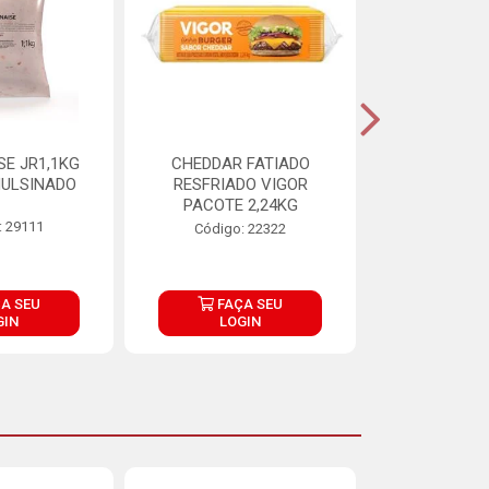
E JR1,1KG
CHEDDAR FATIADO
ADIPAN C A
ULSINADO
RESFRIADO VIGOR
PACOTE 2,24KG
: 29111
Código:
Código: 22322
A SEU
FAÇA SEU
FAÇ
GIN
LOGIN
LOG