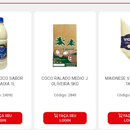
COCO SABOR
COCO RALADO MEDIO J.
MAIONESE V
AIXA 1L
OLIVEIRA 5KG
1
: 24392
Código: 2843
Código
ÇA SEU
FAÇA SEU
FAÇ
GIN
LOGIN
LO