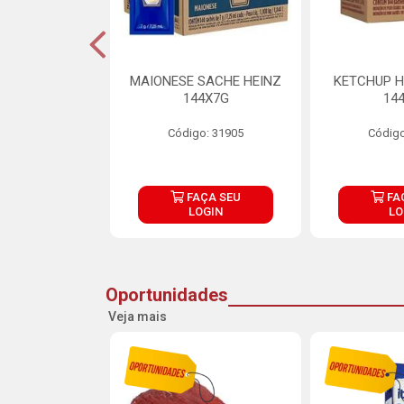
S MAIONESE
MAIONESE SACHE HEINZ
KETCHUP H
 168X7G
144X7G
14
o: 11092
Código: 31905
Código
ÇA SEU
FAÇA SEU
FA
OGIN
LOGIN
LO
Oportunidades
Veja mais