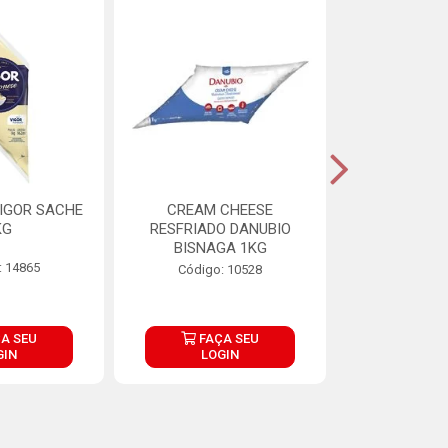
IGOR SACHE
CREAM CHEESE
MAIONESE 
KG
RESFRIADO DANUBIO
2,8
BISNAGA 1KG
: 14865
Código:
Código: 10528
A SEU
FAÇA SEU
FAÇ
GIN
LOGIN
LOG