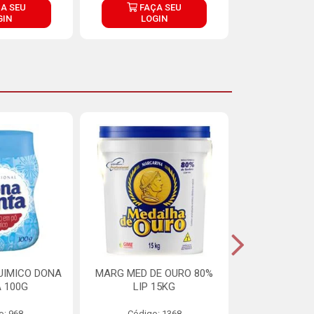
A SEU
FAÇA SEU
FAÇ
GIN
LOGIN
LOG
UIMICO DONA
MARG MED DE OURO 80%
MARGARINA 
 100G
LIP 15KG
OURO 80%
o: 968
Código: 1368
Código