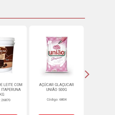
E LEITE COM
AÇÚCAR GLAÇUCAR
CERELIS ALI
 ITAPERUNA
UNIÃO 500G
4,5
8KG
Código: 6804
Código
: 26870