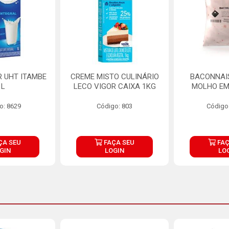
R UHT ITAMBE
CREME MISTO CULINÁRIO
BACONNAIS
1L
LECO VIGOR CAIXA 1KG
MOLHO EM
o: 8629
Código: 803
Código
ÇA SEU
FAÇA SEU
FAÇ
GIN
LOGIN
LO