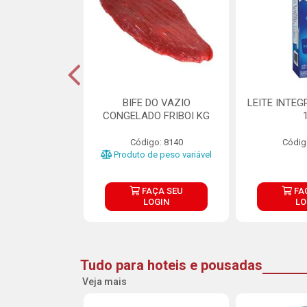
DE DOCE DE
BIFE DO VAZIO
LEITE INTEG
RMET PURATOS
CONGELADO FRIBOI KG
E 4.5KG
Código: 8140
Códig
o: 23685
Produto de peso variável
ÇA SEU
FAÇA SEU
FA
OGIN
LOGIN
LO
Tudo para hoteis e pousadas
Veja mais