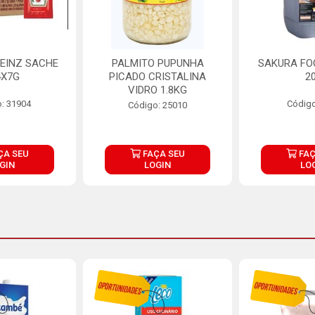
EINZ SACHE
PALMITO PUPUNHA
SAKURA FO
4X7G
PICADO CRISTALINA
2
VIDRO 1.8KG
: 31904
Código
Código: 25010
ÇA SEU
FAÇA SEU
FAÇ
GIN
LOGIN
LO