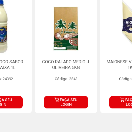
COCO SABOR
COCO RALADO MEDIO J.
MAIONESE V
AIXA 1L
OLIVEIRA 5KG
1
: 24392
Código: 2843
Código
ÇA SEU
FAÇA SEU
FAÇ
GIN
LOGIN
LO