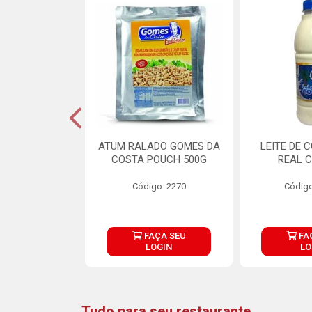
CARNE ARISCO
ATUM RALADO GOMES DA
LEITE DE 
TE 850G
COSTA POUCH 500G
REAL C
o: 14943
Código: 2270
Código
ÇA SEU
FAÇA SEU
FA
OGIN
LOGIN
LO
Tudo para seu restaurante