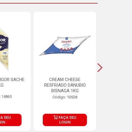
IGOR SACHE
CREAM CHEESE
MAIONESE 
KG
RESFRIADO DANUBIO
2,8
BISNAGA 1KG
: 14865
Código:
Código: 10528
A SEU
FAÇA SEU
FAÇ
GIN
LOGIN
LOG