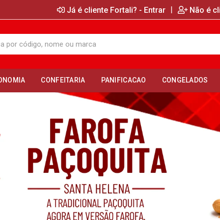
|
Já é cliente Fortali? - Entrar
Não é cl
ONOMIA
CONFEITARIA
PANIFICACAO
CONGELADOS