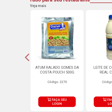
Veja mais
CARNE ARISCO
ATUM RALADO GOMES DA
LEITE DE 
TE 850G
COSTA POUCH 500G
REAL C
o: 14943
Código: 2270
Código
ÇA SEU
FAÇA SEU
FA
OGIN
LOGIN
LO