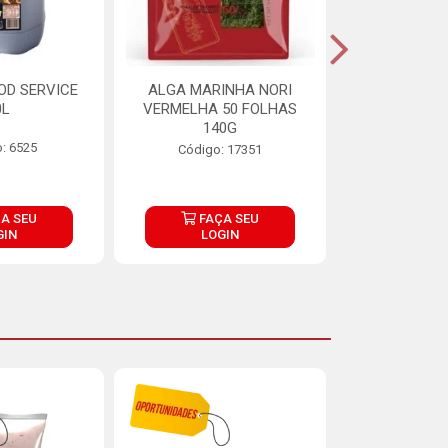
OD SERVICE
ALGA MARINHA NORI
FARINHA DE
0L
VERMELHA 50 FOLHAS
FINNA PA
140G
: 6525
Código:
Código: 17351
A SEU
FAÇA SEU
FAÇ
GIN
LOGIN
LOG