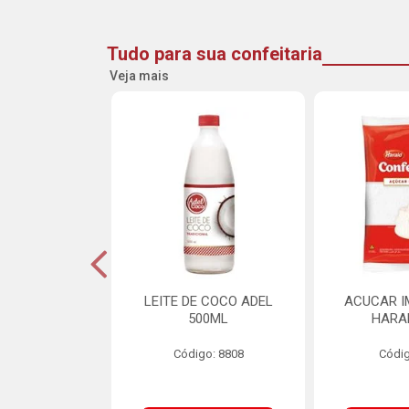
Tudo para sua confeitaria
Veja mais
INE FLOCOS
LEITE DE COCO ADEL
ACUCAR I
CANTES 10MM
500ML
HARA
L SCH 750G
Código: 8808
Códig
o: 8662