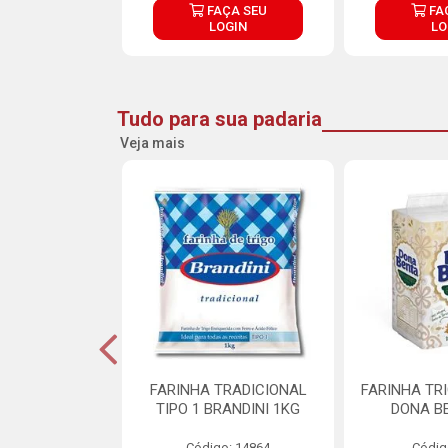
ÇA SEU
FAÇA SEU
FA
OGIN
LOGIN
LO
Tudo para sua padaria
Veja mais
 PARA BOLO
FARINHA TRADICIONAL
FARINHA TR
RA CREMOSO
TIPO 1 BRANDINI 1KG
DONA B
RMIX 5KG
Código: 14864
Códig