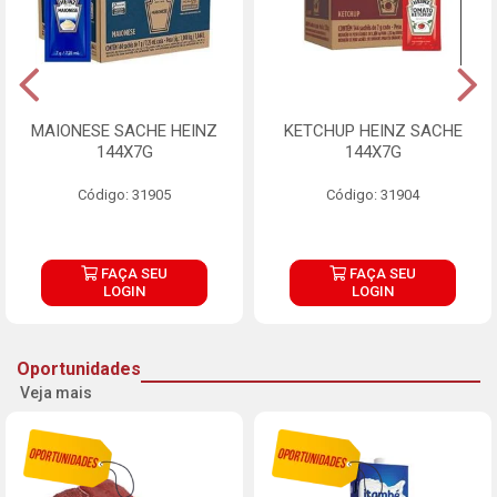
MAIONESE SACHE HEINZ
KETCHUP HEINZ SACHE
144X7G
144X7G
Código: 31905
Código: 31904
FAÇA SEU
FAÇA SEU
LOGIN
LOGIN
Oportunidades
Veja mais