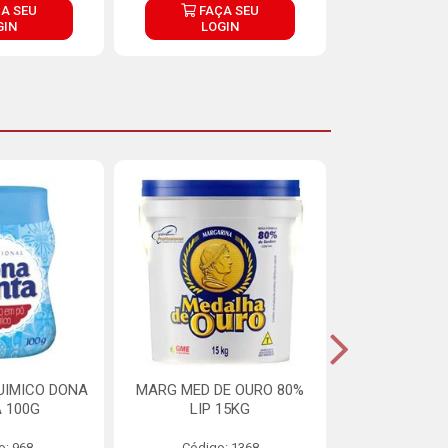
A SEU
FAÇA SEU
FAÇ
GIN
LOGIN
LOG
UIMICO DONA
MARG MED DE OURO 80%
MARGARINA 
 100G
LIP 15KG
OURO 80%
o: 968
Código: 1368
Código