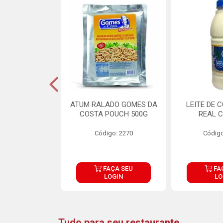
CARNE ARISCO
ATUM RALADO GOMES DA
LEITE DE 
TE 850G
COSTA POUCH 500G
REAL C
o: 14943
Código: 2270
Código
ÇA SEU
FAÇA SEU
FA
OGIN
LOGIN
LO
Tudo para seu restaurante