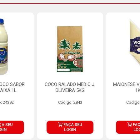
COCO SABOR
COCO RALADO MEDIO J.
MAIONESE V
AIXA 1L
OLIVEIRA 5KG
1
: 24392
Código: 2843
Código
ÇA SEU
FAÇA SEU
FAÇ
GIN
LOGIN
LO