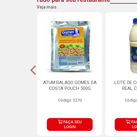
Veja mais
CARNE ARISCO
ATUM RALADO GOMES DA
LEITE DE 
TE 850G
COSTA POUCH 500G
REAL C
o: 14943
Código: 2270
Código
ÇA SEU
FAÇA SEU
FA
OGIN
LOGIN
LO