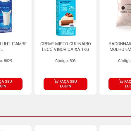
R UHT ITAMBE
CREME MISTO CULINÁRIO
BACONNAIS
1L
LECO VIGOR CAIXA 1KG
MOLHO EM
o: 8629
Código: 803
Código
ÇA SEU
FAÇA SEU
FAÇ
GIN
LOGIN
LO