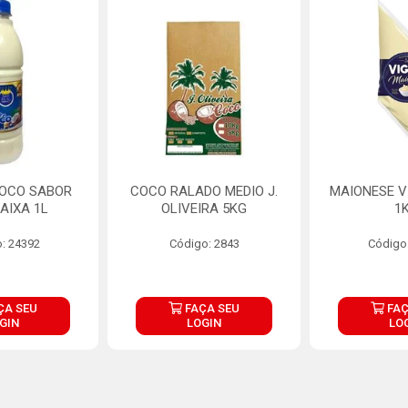
COCO SABOR
COCO RALADO MEDIO J.
MAIONESE V
AIXA 1L
OLIVEIRA 5KG
1
: 24392
Código: 2843
Código
ÇA SEU
FAÇA SEU
FAÇ
GIN
LOGIN
LO