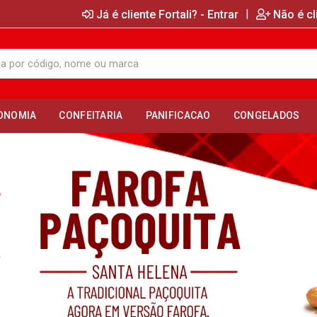
|
Já é cliente Fortali? - Entrar
Não é cl
ONOMIA
CONFEITARIA
PANIFICACAO
CONGELADOS