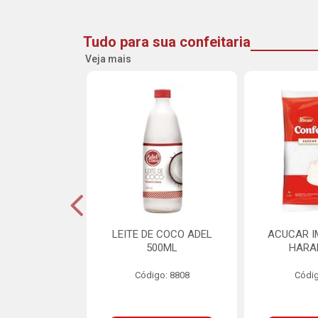
Tudo para sua confeitaria
Veja mais
DE GOIABA
LEITE DE COCO ADEL
ACUCAR I
U 2,5KG
500ML
HARA
o: 16258
Código: 8808
Códig