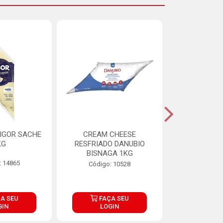
IGOR SACHE
CREAM CHEESE
MAIONESE 
KG
RESFRIADO DANUBIO
2,8
BISNAGA 1KG
: 14865
Código:
Código: 10528
A SEU
FAÇA SEU
FAÇ
GIN
LOGIN
LOG