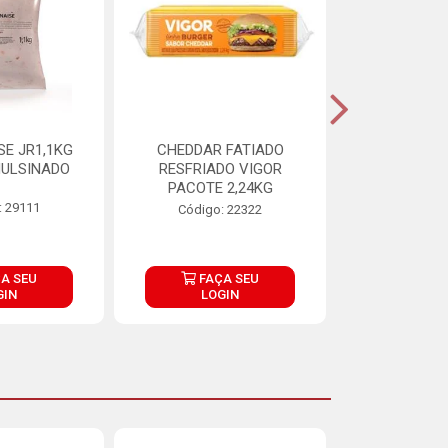
E JR1,1KG
CHEDDAR FATIADO
ADIPAN C A
ULSINADO
RESFRIADO VIGOR
PACOTE 2,24KG
: 29111
Código:
Código: 22322
A SEU
FAÇA SEU
FAÇ
GIN
LOGIN
LOG