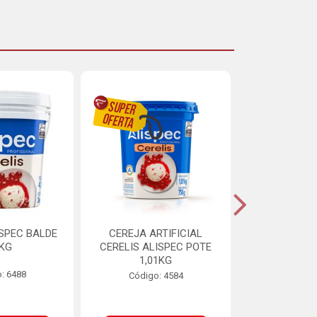
ISPEC BALDE
CEREJA ARTIFICIAL
BRIGADEIRO
5KG
CERELIS ALISPEC POTE
AUREA BI
1,01KG
: 6488
Código:
Código: 4584