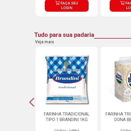
ÇA SEU
FAÇA SEU
FA
OGIN
LOGIN
LO
Tudo para sua padaria
Veja mais
 PARA BOLO
FARINHA TRADICIONAL
FARINHA TR
RA CREMOSO
TIPO 1 BRANDINI 1KG
DONA B
RMIX 5KG
Código: 14864
Códig