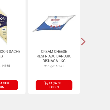
IGOR SACHE
CREAM CHEESE
MAIONESE 
KG
RESFRIADO DANUBIO
2,8
BISNAGA 1KG
: 14865
Código:
Código: 10528
A SEU
FAÇA SEU
FAÇ
GIN
LOGIN
LOG