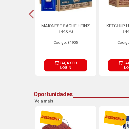
S MAIONESE
MAIONESE SACHE HEINZ
KETCHUP H
 168X7G
144X7G
14
o: 11092
Código: 31905
Código
ÇA SEU
FAÇA SEU
FA
OGIN
LOGIN
LO
Oportunidades
Veja mais