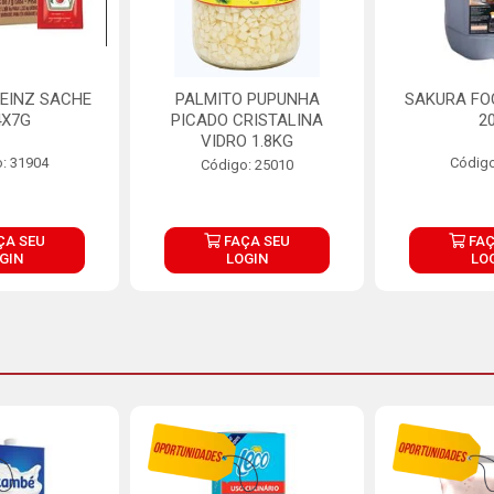
EINZ SACHE
PALMITO PUPUNHA
SAKURA FO
4X7G
PICADO CRISTALINA
2
VIDRO 1.8KG
: 31904
Código
Código: 25010
ÇA SEU
FAÇA SEU
FAÇ
GIN
LOGIN
LO