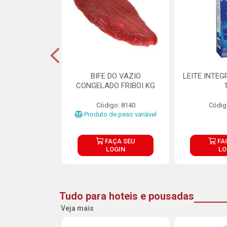
DE DOCE DE
BIFE DO VAZIO
LEITE INTEG
RMET PURATOS
CONGELADO FRIBOI KG
E 4.5KG
Código: 8140
Códig
o: 23685
Produto de peso variável
ÇA SEU
FAÇA SEU
FA
OGIN
LOGIN
LO
Tudo para hoteis e pousadas
Veja mais