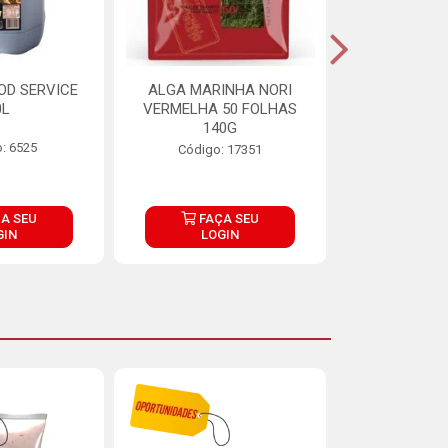
OD SERVICE
ALGA MARINHA NORI
FARINHA DE
0L
VERMELHA 50 FOLHAS
FINNA PA
140G
: 6525
Código:
Código: 17351
A SEU
FAÇA SEU
FAÇ
GIN
LOGIN
LOG