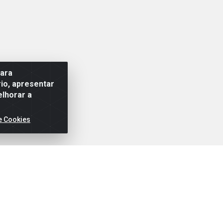
para
io, apresentar
elhorar a
e Cookies