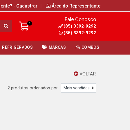
|
iente? - Cadastrar
Área do Representante
Fale Conosco
0
(85) 3392-9292
(85) 3392-9292
REFRIGERADOS
MARCAS
COMBOS
VOLTAR
2 produtos ordenados por: