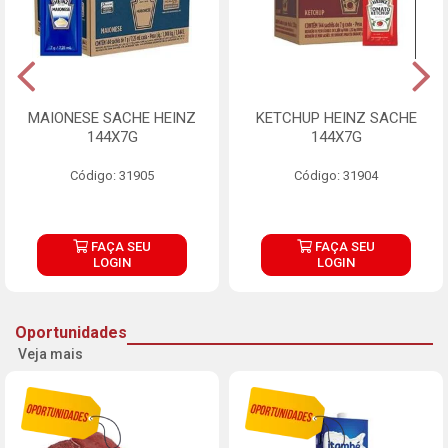
MAIONESE SACHE HEINZ
KETCHUP HEINZ SACHE
144X7G
144X7G
Código: 31905
Código: 31904
FAÇA SEU
FAÇA SEU
LOGIN
LOGIN
Oportunidades
Veja mais