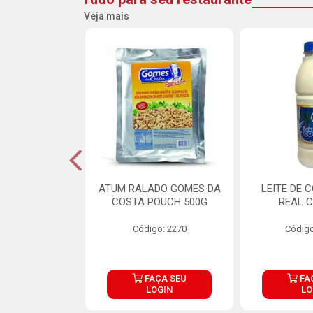
Veja mais
CARNE ARISCO
ATUM RALADO GOMES DA
LEITE DE 
TE 850G
COSTA POUCH 500G
REAL C
o: 14943
Código: 2270
Código
ÇA SEU
FAÇA SEU
FA
OGIN
LOGIN
LO