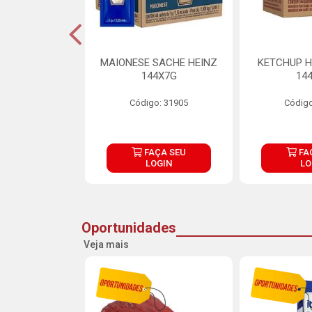
S MAIONESE
MAIONESE SACHE HEINZ
KETCHUP H
 168X7G
144X7G
14
o: 11092
Código: 31905
Código
ÇA SEU
FAÇA SEU
FA
OGIN
LOGIN
LO
Oportunidades
Veja mais