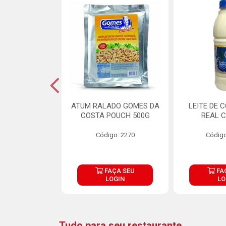
CARNE ARISCO
ATUM RALADO GOMES DA
LEITE DE 
TE 850G
COSTA POUCH 500G
REAL C
o: 14943
Código: 2270
Código
ÇA SEU
FAÇA SEU
FA
OGIN
LOGIN
LO
Tudo para seu restaurante