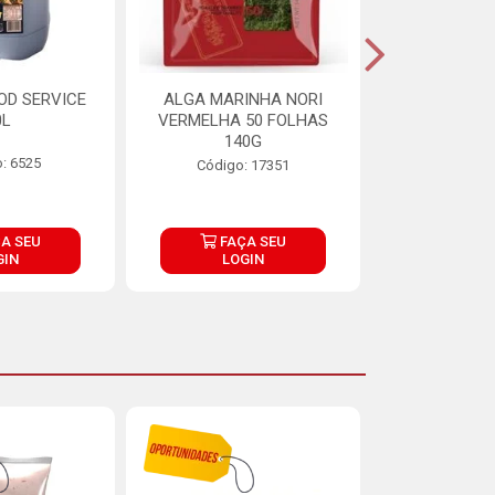
OD SERVICE
ALGA MARINHA NORI
FARINHA DE
0L
VERMELHA 50 FOLHAS
FINNA PA
140G
: 6525
Código:
Código: 17351
A SEU
FAÇA SEU
FAÇ
GIN
LOGIN
LOG