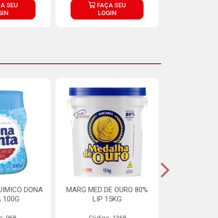
A SEU
FAÇA SEU
FAÇ
GIN
LOGIN
LOG
UIMICO DONA
MARG MED DE OURO 80%
MARGARINA 
 100G
LIP 15KG
OURO 80%
o: 968
Código: 1368
Código