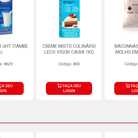
R UHT ITAMBE
CREME MISTO CULINÁRIO
BACONNAIS
1L
LECO VIGOR CAIXA 1KG
MOLHO EM
o: 8629
Código: 803
Código
ÇA SEU
FAÇA SEU
FAÇ
GIN
LOGIN
LO