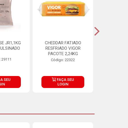
E JR1,1KG
CHEDDAR FATIADO
ADIPAN C A
ULSINADO
RESFRIADO VIGOR
PACOTE 2,24KG
: 29111
Código:
Código: 22322
A SEU
FAÇA SEU
FAÇ
GIN
LOGIN
LOG