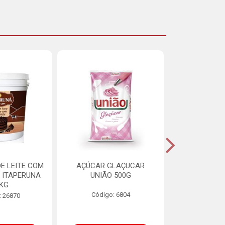
E LEITE COM
AÇÚCAR GLAÇUCAR
CERELIS ALI
 ITAPERUNA
UNIÃO 500G
4,5
8KG
Código: 6804
Código
: 26870