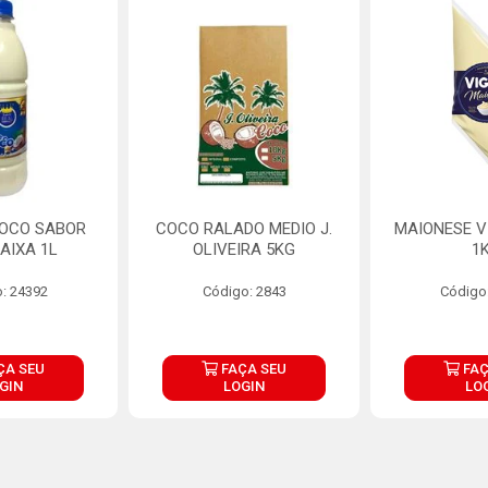
COCO SABOR
COCO RALADO MEDIO J.
MAIONESE V
AIXA 1L
OLIVEIRA 5KG
1
: 24392
Código: 2843
Código
ÇA SEU
FAÇA SEU
FAÇ
GIN
LOGIN
LO