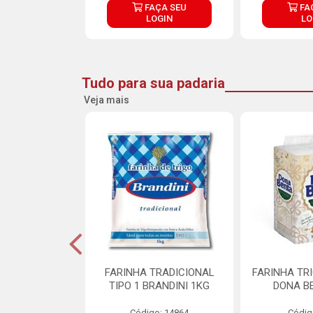
ÇA SEU
FAÇA SEU
FA
OGIN
LOGIN
LO
Tudo para sua padaria
Veja mais
 PARA BOLO
FARINHA TRADICIONAL
FARINHA TR
RA CREMOSO
TIPO 1 BRANDINI 1KG
DONA B
RMIX 5KG
Código: 14864
Códig