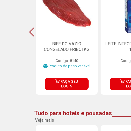
DE DOCE DE
BIFE DO VAZIO
LEITE INTEG
RMET PURATOS
CONGELADO FRIBOI KG
E 4.5KG
Código: 8140
Códig
o: 23685
Produto de peso variável
ÇA SEU
FAÇA SEU
FA
OGIN
LOGIN
LO
Tudo para hoteis e pousadas
Veja mais