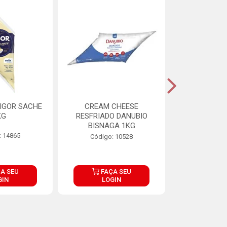
IGOR SACHE
CREAM CHEESE
MAIONESE 
KG
RESFRIADO DANUBIO
2,8
BISNAGA 1KG
: 14865
Código:
Código: 10528
A SEU
FAÇA SEU
FAÇ
GIN
LOGIN
LOG