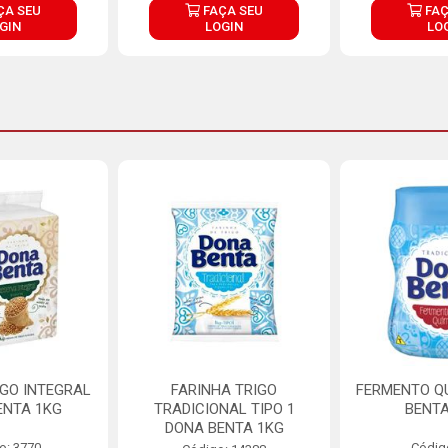
ÇA SEU
FAÇA SEU
FAÇ
GIN
LOGIN
LO
IGO INTEGRAL
FARINHA TRIGO
FERMENTO Q
ENTA 1KG
TRADICIONAL TIPO 1
BENTA
DONA BENTA 1KG
o: 3770
Códig