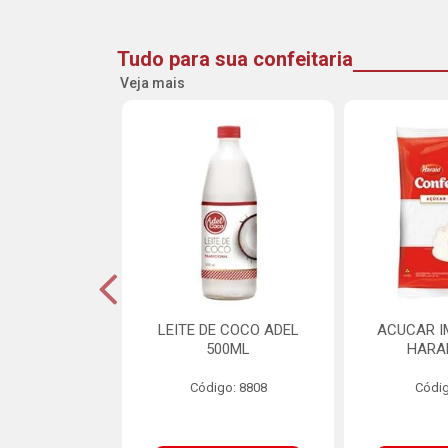
Tudo para sua confeitaria
Veja mais
 CROCANTE
LEITE DE COCO ADEL
ACUCAR I
INE PACOTE
500ML
HARA
00G
Código: 8808
Códig
o: 21260