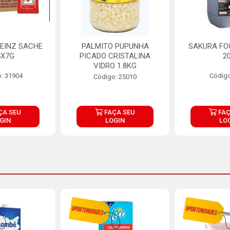
EINZ SACHE
PALMITO PUPUNHA
SAKURA FO
4X7G
PICADO CRISTALINA
2
VIDRO 1.8KG
: 31904
Código
Código: 25010
ÇA SEU
FAÇA SEU
FAÇ
GIN
LOGIN
LO