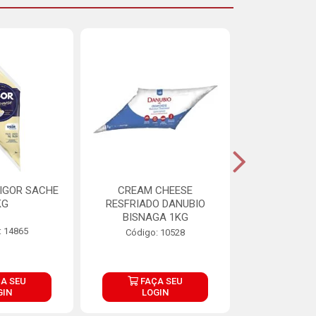
IGOR SACHE
CREAM CHEESE
MAIONESE 
KG
RESFRIADO DANUBIO
2,8
BISNAGA 1KG
: 14865
Código:
Código: 10528
A SEU
FAÇA SEU
FAÇ
GIN
LOGIN
LOG