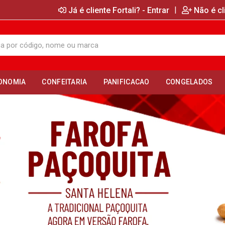
|
Já é cliente Fortali? - Entrar
Não é cl
ONOMIA
CONFEITARIA
PANIFICACAO
CONGELADOS