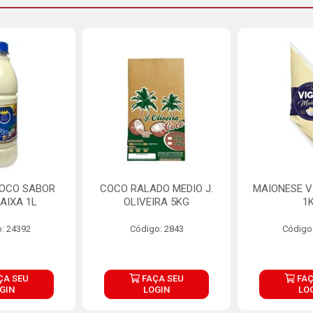
COCO SABOR
COCO RALADO MEDIO J.
MAIONESE V
AIXA 1L
OLIVEIRA 5KG
1
: 24392
Código: 2843
Código
ÇA SEU
FAÇA SEU
FAÇ
GIN
LOGIN
LO