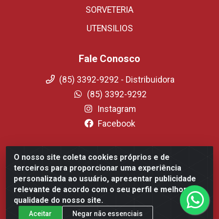
SORVETERIA
UTENSILIOS
Fale Conosco
(85) 3392-9292 - Distribuidora
(85) 3392-9292
Instagram
Facebook
O nosso site coleta cookies próprios e de
Fortali Distribuidora de Alimentos LTDA - Avenida Tomaz
terceiros para proporcionar uma experiência
Coelho, 1268 - Messejana, Fortaleza/CE - CEP 60.863-254-
personalizada ao usuário, apresentar publicidade
CNPJ 09.317.318.0001-75
relevante de acordo com o seu perfil e melhorar a
qualidade do nosso site.
Aceitar
Negar não essenciais