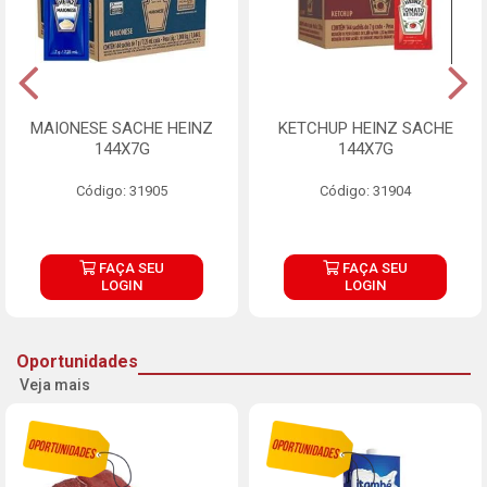
MAIONESE SACHE HEINZ
KETCHUP HEINZ SACHE
144X7G
144X7G
Código: 31905
Código: 31904
FAÇA SEU
FAÇA SEU
LOGIN
LOGIN
Oportunidades
Veja mais