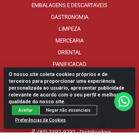
EMBALAGENS E DESCARTAVEIS
GASTRONOMIA
LIMPEZA
MERCEARIA
ORIENTAL
PANIFICACAO
O nosso site coleta cookies próprios e de
REFRIGERADOS
terceiros para proporcionar uma experiência
SORVETERIA
personalizada ao usuário, apresentar publicidade
relevante de acordo com o seu perfil e melhorar a
UTENSILIOS
qualidade do nosso site.
Aceitar
Negar não essenciais
Fale Conosco
Preferências de Cookies
(85) 3392-9292 - Distribuidora