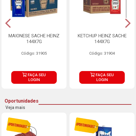
MAIONESE SACHE HEINZ
KETCHUP HEINZ SACHE
144X7G
144X7G
Código: 31905
Código: 31904
FAÇA SEU
FAÇA SEU
LOGIN
LOGIN
Oportunidades
Veja mais