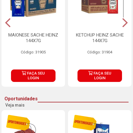
MAIONESE SACHE HEINZ
KETCHUP HEINZ SACHE
144X7G
144X7G
Código: 31905
Código: 31904
FAÇA SEU
FAÇA SEU
LOGIN
LOGIN
Oportunidades
Veja mais