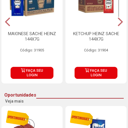
MAIONESE SACHE HEINZ
KETCHUP HEINZ SACHE
144X7G
144X7G
Código: 31905
Código: 31904
FAÇA SEU
FAÇA SEU
LOGIN
LOGIN
Oportunidades
Veja mais