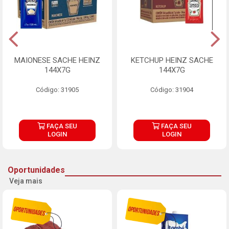
MAIONESE SACHE HEINZ
KETCHUP HEINZ SACHE
144X7G
144X7G
Código: 31905
Código: 31904
FAÇA SEU
FAÇA SEU
LOGIN
LOGIN
Oportunidades
Veja mais