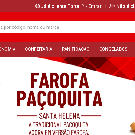
|
Já é cliente Fortali? - Entrar
Não é cl
ONOMIA
CONFEITARIA
PANIFICACAO
CONGELADOS