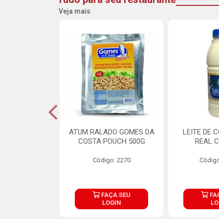
Veja mais
CARNE ARISCO
ATUM RALADO GOMES DA
LEITE DE 
TE 850G
COSTA POUCH 500G
REAL C
o: 14943
Código: 2270
Código
ÇA SEU
FAÇA SEU
FA
OGIN
LOGIN
LO