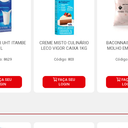
R UHT ITAMBE
CREME MISTO CULINÁRIO
BACONNAIS
1L
LECO VIGOR CAIXA 1KG
MOLHO EM
o: 8629
Código: 803
Código
ÇA SEU
FAÇA SEU
FAÇ
GIN
LOGIN
LO