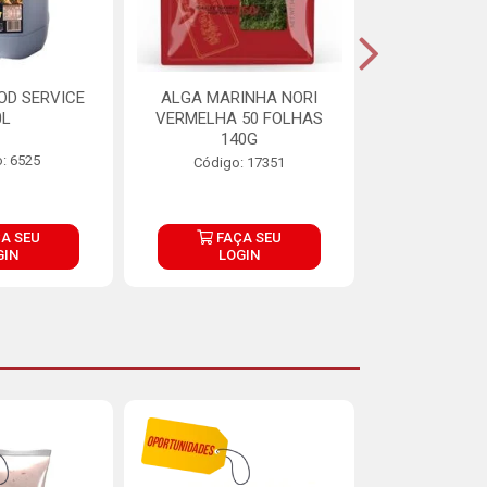
OD SERVICE
ALGA MARINHA NORI
FARINHA DE
0L
VERMELHA 50 FOLHAS
FINNA PA
140G
: 6525
Código:
Código: 17351
A SEU
FAÇA SEU
FAÇ
GIN
LOGIN
LOG