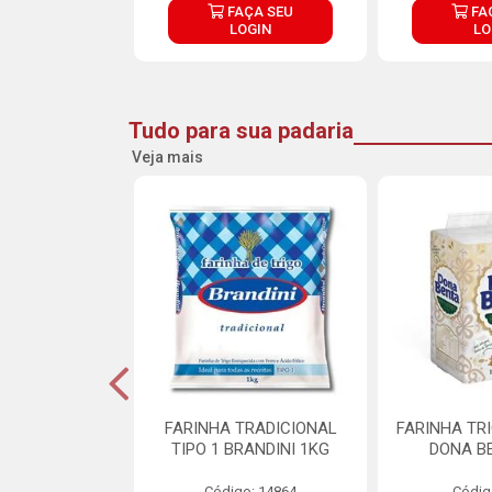
ÇA SEU
FAÇA SEU
FA
OGIN
LOGIN
LO
Tudo para sua padaria
Veja mais
 PARA BOLO
FARINHA TRADICIONAL
FARINHA TR
RA CREMOSO
TIPO 1 BRANDINI 1KG
DONA B
RMIX 5KG
Código: 14864
Códig