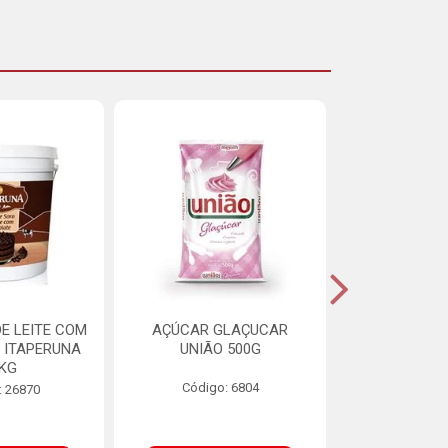
E LEITE COM
AÇÚCAR GLAÇUCAR
CERELIS ALI
 ITAPERUNA
UNIÃO 500G
4,5
8KG
Código: 6804
Código
: 26870