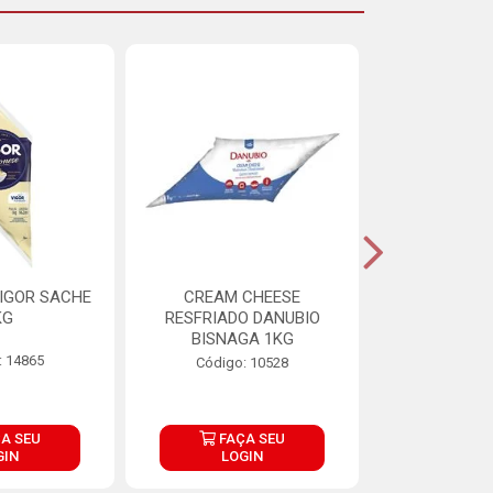
IGOR SACHE
CREAM CHEESE
MAIONESE 
KG
RESFRIADO DANUBIO
2,8
BISNAGA 1KG
: 14865
Código:
Código: 10528
A SEU
FAÇA SEU
FAÇ
GIN
LOGIN
LOG