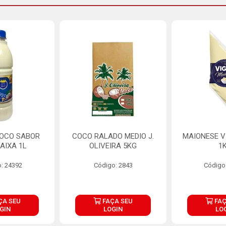
COCO SABOR
COCO RALADO MEDIO J.
MAIONESE V
AIXA 1L
OLIVEIRA 5KG
1
: 24392
Código: 2843
Código
ÇA SEU
FAÇA SEU
FAÇ
GIN
LOGIN
LO