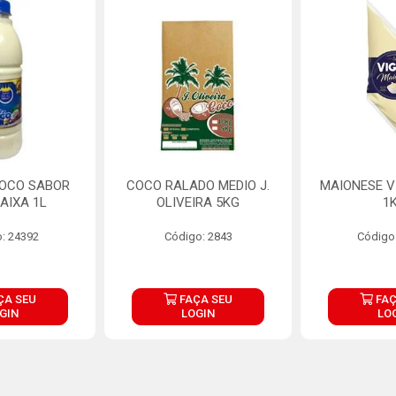
COCO SABOR
COCO RALADO MEDIO J.
MAIONESE V
AIXA 1L
OLIVEIRA 5KG
1
: 24392
Código: 2843
Código
ÇA SEU
FAÇA SEU
FAÇ
GIN
LOGIN
LO