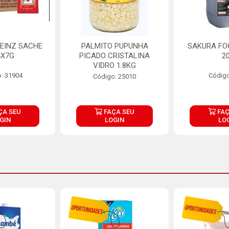
EINZ SACHE
PALMITO PUPUNHA
SAKURA FO
4X7G
PICADO CRISTALINA
2
VIDRO 1.8KG
: 31904
Código
Código: 25010
ÇA SEU
FAÇA SEU
FAÇ
GIN
LOGIN
LO