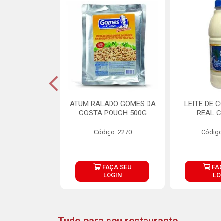
CARNE ARISCO
ATUM RALADO GOMES DA
LEITE DE 
TE 850G
COSTA POUCH 500G
REAL C
o: 14943
Código: 2270
Código
ÇA SEU
FAÇA SEU
FA
OGIN
LOGIN
LO
Tudo para seu restaurante