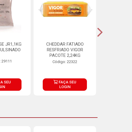
E JR1,1KG
CHEDDAR FATIADO
ADIPAN C A
ULSINADO
RESFRIADO VIGOR
PACOTE 2,24KG
: 29111
Código:
Código: 22322
A SEU
FAÇA SEU
FAÇ
GIN
LOGIN
LOG