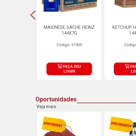
S MAIONESE
MAIONESE SACHE HEINZ
KETCHUP H
 168X7G
144X7G
14
o: 11092
Código: 31905
Código
ÇA SEU
FAÇA SEU
FA
OGIN
LOGIN
LO
Oportunidades
Veja mais