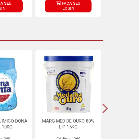
A SEU
FAÇA SEU
FAÇ
GIN
LOGIN
LOG
UIMICO DONA
MARG MED DE OURO 80%
MARGARINA 
 100G
LIP 15KG
OURO 80%
o: 968
Código: 1368
Código