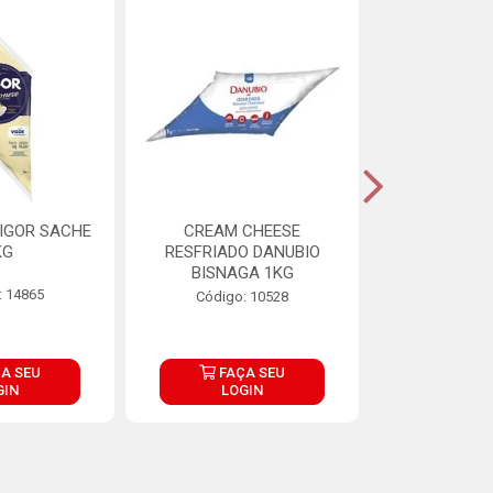
IGOR SACHE
CREAM CHEESE
MAIONESE 
KG
RESFRIADO DANUBIO
2,8
BISNAGA 1KG
: 14865
Código:
Código: 10528
A SEU
FAÇA SEU
FAÇ
GIN
LOGIN
LOG