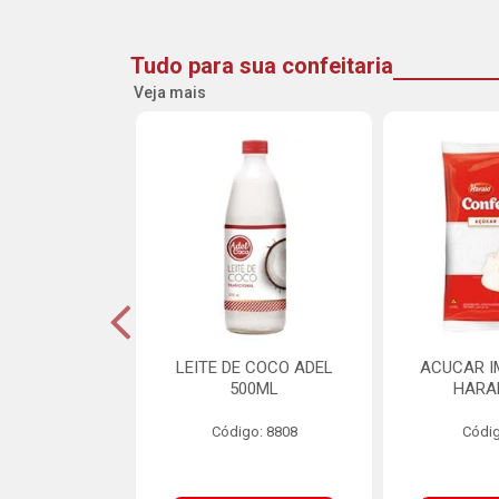
Tudo para sua confeitaria
Veja mais
INE FLOCOS
LEITE DE COCO ADEL
ACUCAR I
CANTES 10MM
500ML
HARA
L SCH 750G
Código: 8808
Códig
o: 8662