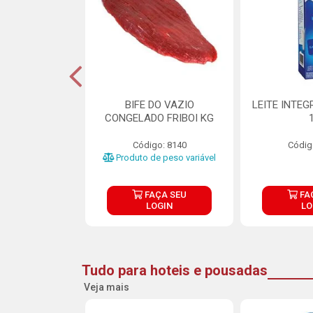
DE DOCE DE
BIFE DO VAZIO
LEITE INTEG
RMET PURATOS
CONGELADO FRIBOI KG
E 4.5KG
Código: 8140
Códig
o: 23685
Produto de peso variável
ÇA SEU
FAÇA SEU
FA
OGIN
LOGIN
LO
Tudo para hoteis e pousadas
Veja mais