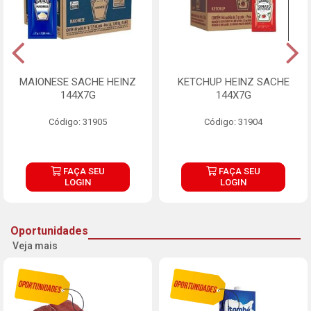
MAIONESE SACHE HEINZ
KETCHUP HEINZ SACHE
144X7G
144X7G
Código: 31905
Código: 31904
FAÇA SEU
FAÇA SEU
LOGIN
LOGIN
Oportunidades
Veja mais