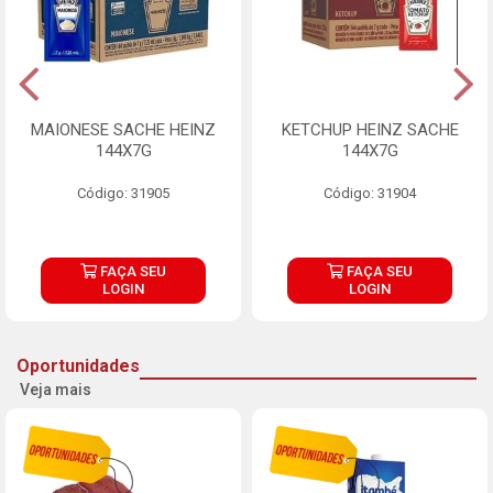
MAIONESE SACHE HEINZ
KETCHUP HEINZ SACHE
144X7G
144X7G
Código: 31905
Código: 31904
FAÇA SEU
FAÇA SEU
LOGIN
LOGIN
Oportunidades
Veja mais