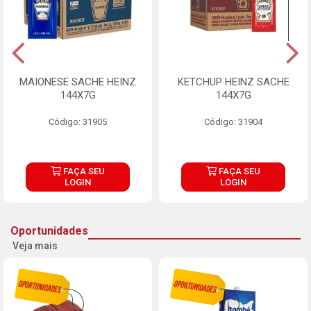
MAIONESE SACHE HEINZ
KETCHUP HEINZ SACHE
144X7G
144X7G
Código: 31905
Código: 31904
FAÇA SEU
FAÇA SEU
LOGIN
LOGIN
Oportunidades
Veja mais