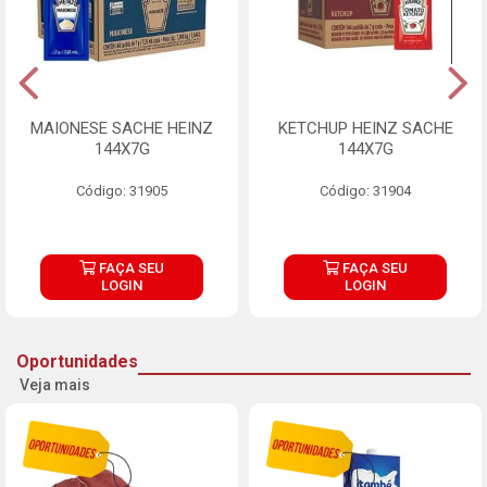
MAIONESE SACHE HEINZ
KETCHUP HEINZ SACHE
144X7G
144X7G
Código: 31905
Código: 31904
FAÇA SEU
FAÇA SEU
LOGIN
LOGIN
Oportunidades
Veja mais