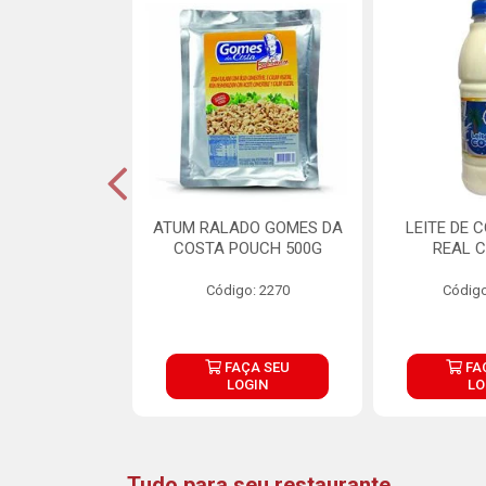
CARNE ARISCO
ATUM RALADO GOMES DA
LEITE DE 
TE 850G
COSTA POUCH 500G
REAL C
o: 14943
Código: 2270
Código
ÇA SEU
FAÇA SEU
FA
OGIN
LOGIN
LO
Tudo para seu restaurante