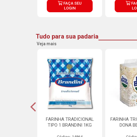
ÇA SEU
FAÇA SEU
FA
OGIN
LOGIN
LO
Tudo para sua padaria
Veja mais
 PARA BOLO
FARINHA TRADICIONAL
FARINHA TR
RA CREMOSO
TIPO 1 BRANDINI 1KG
DONA B
RMIX 5KG
Código: 14864
Códig