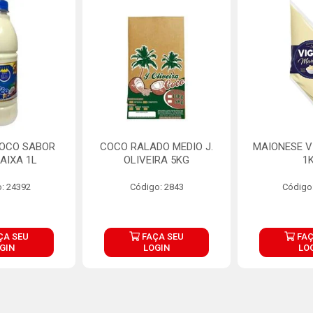
COCO SABOR
COCO RALADO MEDIO J.
MAIONESE V
AIXA 1L
OLIVEIRA 5KG
1
: 24392
Código: 2843
Código
ÇA SEU
FAÇA SEU
FAÇ
GIN
LOGIN
LO