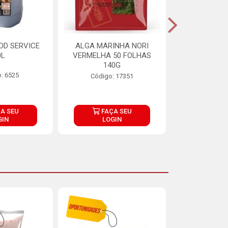
OD SERVICE
ALGA MARINHA NORI
FARINHA DE
0L
VERMELHA 50 FOLHAS
FINNA PA
140G
: 6525
Código:
Código: 17351
A SEU
FAÇA SEU
FAÇ
GIN
LOGIN
LOG