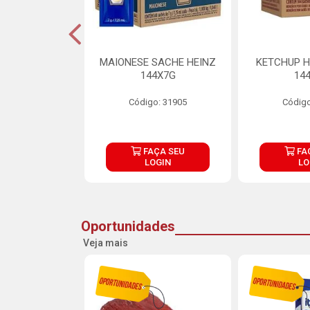
S MAIONESE
MAIONESE SACHE HEINZ
KETCHUP H
 168X7G
144X7G
14
o: 11092
Código: 31905
Código
ÇA SEU
FAÇA SEU
FA
OGIN
LOGIN
LO
Oportunidades
Veja mais