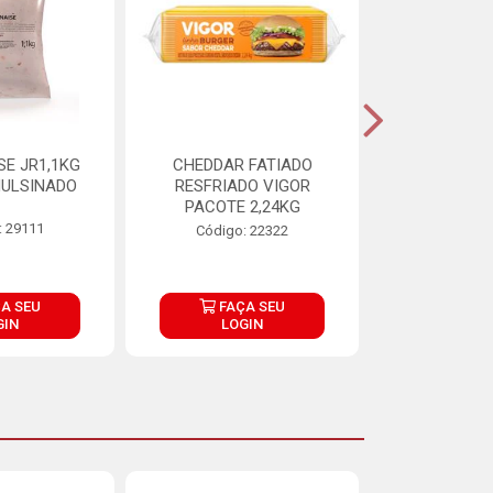
E JR1,1KG
CHEDDAR FATIADO
ADIPAN C A
ULSINADO
RESFRIADO VIGOR
PACOTE 2,24KG
: 29111
Código:
Código: 22322
A SEU
FAÇA SEU
FAÇ
GIN
LOGIN
LOG