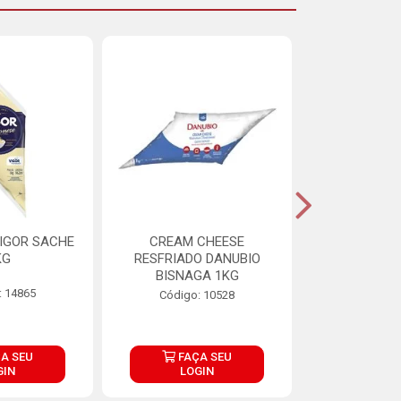
IGOR SACHE
CREAM CHEESE
MAIONESE 
KG
RESFRIADO DANUBIO
2,8
BISNAGA 1KG
: 14865
Código:
Código: 10528
A SEU
FAÇA SEU
FAÇ
GIN
LOGIN
LOG