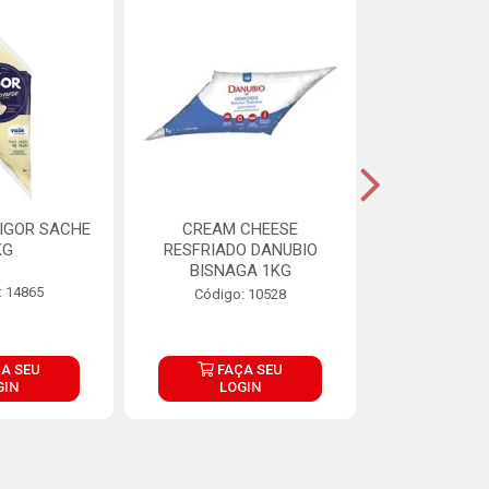
IGOR SACHE
CREAM CHEESE
MAIONESE 
KG
RESFRIADO DANUBIO
2,8
BISNAGA 1KG
: 14865
Código:
Código: 10528
A SEU
FAÇA SEU
FAÇ
GIN
LOGIN
LOG