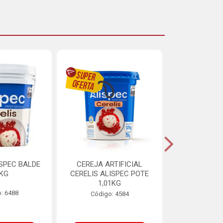
ISPEC BALDE
CEREJA ARTIFICIAL
BRIGADEIRO
5KG
CERELIS ALISPEC POTE
AUREA BI
1,01KG
: 6488
Código:
Código: 4584