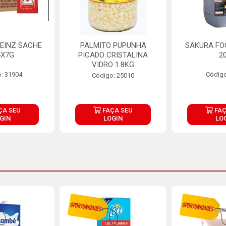
EINZ SACHE
PALMITO PUPUNHA
SAKURA FO
4X7G
PICADO CRISTALINA
2
VIDRO 1.8KG
: 31904
Código
Código: 25010
ÇA SEU
FAÇA SEU
FAÇ
GIN
LOGIN
LO