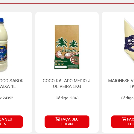
COCO SABOR
COCO RALADO MEDIO J.
MAIONESE V
AIXA 1L
OLIVEIRA 5KG
1
: 24392
Código: 2843
Código
ÇA SEU
FAÇA SEU
FAÇ
GIN
LOGIN
LO