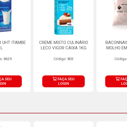
R UHT ITAMBE
CREME MISTO CULINÁRIO
BACONNAIS
1L
LECO VIGOR CAIXA 1KG
MOLHO EM
o: 8629
Código: 803
Código
ÇA SEU
FAÇA SEU
FAÇ
GIN
LOGIN
LO