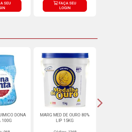
A SEU
FAÇA SEU
FAÇ
GIN
LOGIN
LOG
UIMICO DONA
MARG MED DE OURO 80%
MARGARINA 
 100G
LIP 15KG
OURO 80%
o: 968
Código: 1368
Código