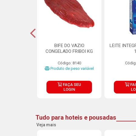
DE DOCE DE
BIFE DO VAZIO
LEITE INTEG
RMET PURATOS
CONGELADO FRIBOI KG
E 4.5KG
Código: 8140
Códig
o: 23685
Produto de peso variável
ÇA SEU
FAÇA SEU
FA
OGIN
LOGIN
LO
Tudo para hoteis e pousadas
Veja mais