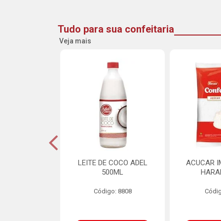
Tudo para sua confeitaria
Veja mais
DE GOIABA
LEITE DE COCO ADEL
ACUCAR I
U 2,5KG
500ML
HARA
o: 16258
Código: 8808
Códig