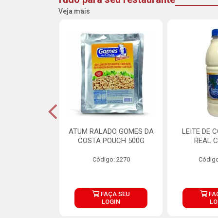
Veja mais
CARNE ARISCO
ATUM RALADO GOMES DA
LEITE DE 
TE 850G
COSTA POUCH 500G
REAL C
o: 14943
Código: 2270
Código
ÇA SEU
FAÇA SEU
FA
OGIN
LOGIN
LO