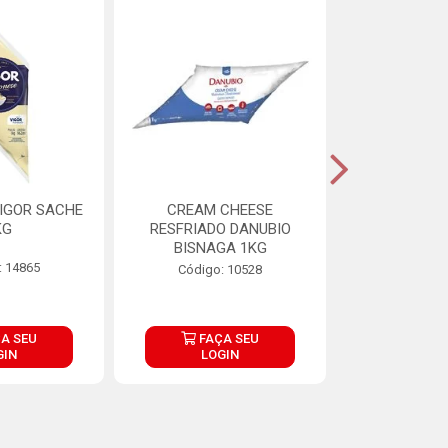
IGOR SACHE
CREAM CHEESE
MAIONESE 
KG
RESFRIADO DANUBIO
2,8
BISNAGA 1KG
: 14865
Código:
Código: 10528
A SEU
FAÇA SEU
FAÇ
GIN
LOGIN
LOG