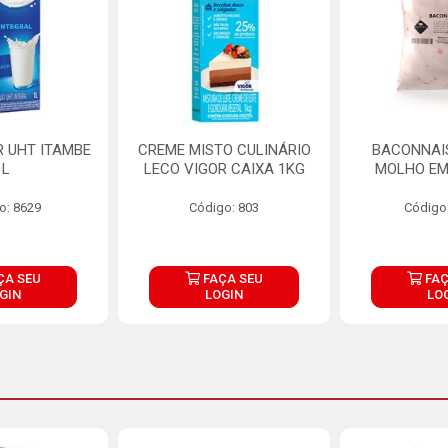
R UHT ITAMBE
CREME MISTO CULINÁRIO
BACONNAIS
1L
LECO VIGOR CAIXA 1KG
MOLHO EM
o: 8629
Código: 803
Código
ÇA SEU
FAÇA SEU
FAÇ
GIN
LOGIN
LO