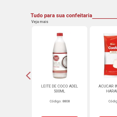
Tudo para sua confeitaria
Veja mais
 CROCANTE
LEITE DE COCO ADEL
ACUCAR I
INE PACOTE
500ML
HARA
00G
Código: 8808
Códig
o: 21260