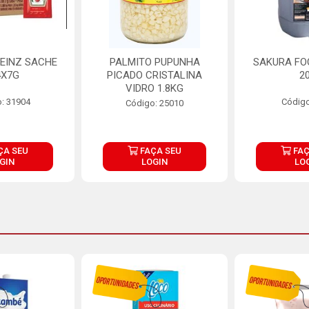
EINZ SACHE
PALMITO PUPUNHA
SAKURA FO
4X7G
PICADO CRISTALINA
2
VIDRO 1.8KG
: 31904
Código
Código: 25010
ÇA SEU
FAÇA SEU
FAÇ
GIN
LOGIN
LO