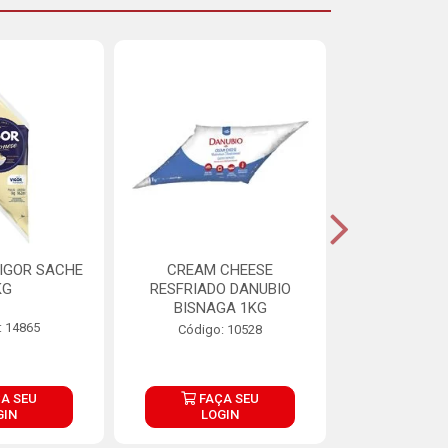
IGOR SACHE
CREAM CHEESE
MAIONESE 
KG
RESFRIADO DANUBIO
2,8
BISNAGA 1KG
: 14865
Código:
Código: 10528
A SEU
FAÇA SEU
FAÇ
GIN
LOGIN
LOG