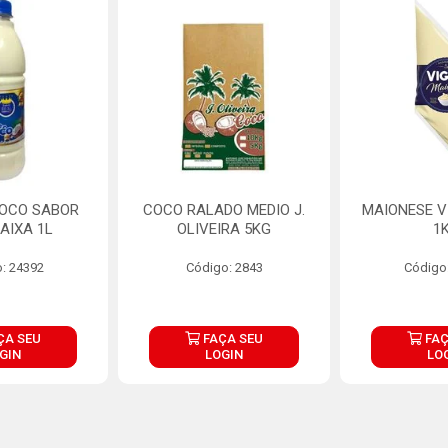
COCO SABOR
COCO RALADO MEDIO J.
MAIONESE V
AIXA 1L
OLIVEIRA 5KG
1
: 24392
Código: 2843
Código
ÇA SEU
FAÇA SEU
FAÇ
GIN
LOGIN
LO