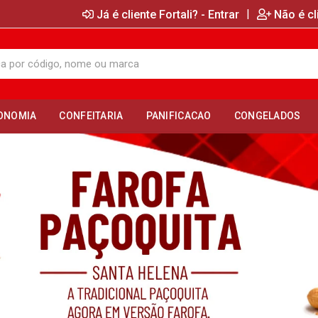
|
Já é cliente Fortali? - Entrar
Não é cl
ONOMIA
CONFEITARIA
PANIFICACAO
CONGELADOS