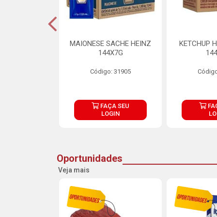
S MAIONESE
MAIONESE SACHE HEINZ
KETCHUP H
 168X7G
144X7G
14
o: 11092
Código: 31905
Código
ÇA SEU
FAÇA SEU
FA
OGIN
LOGIN
LO
Oportunidades
Veja mais