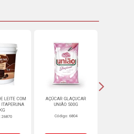
E LEITE COM
AÇÚCAR GLAÇUCAR
CERELIS ALI
 ITAPERUNA
UNIÃO 500G
4,5
8KG
Código: 6804
Código
: 26870