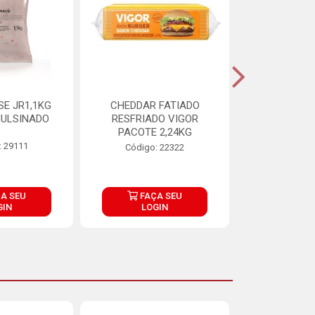
E JR1,1KG
CHEDDAR FATIADO
ADIPAN C A
ULSINADO
RESFRIADO VIGOR
PACOTE 2,24KG
: 29111
Código:
Código: 22322
A SEU
FAÇA SEU
FAÇ
GIN
LOGIN
LOG