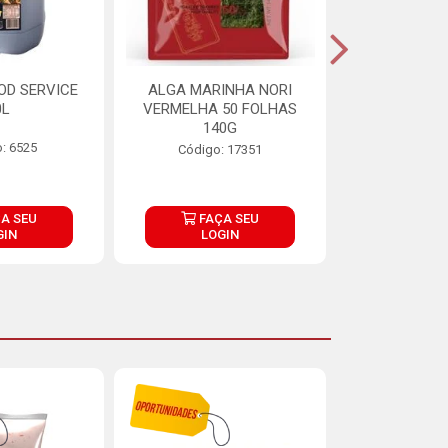
OD SERVICE
ALGA MARINHA NORI
FARINHA DE
0L
VERMELHA 50 FOLHAS
FINNA PA
140G
: 6525
Código:
Código: 17351
A SEU
FAÇA SEU
FAÇ
GIN
LOGIN
LOG