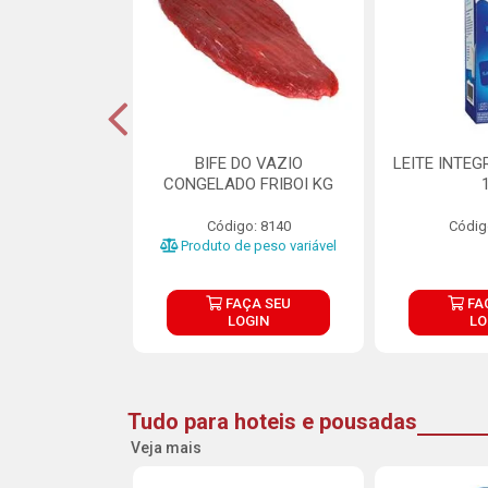
DE DOCE DE
BIFE DO VAZIO
LEITE INTEG
RMET PURATOS
CONGELADO FRIBOI KG
E 4.5KG
Código: 8140
Códig
o: 23685
Produto de peso variável
ÇA SEU
FAÇA SEU
FA
OGIN
LOGIN
LO
Tudo para hoteis e pousadas
Veja mais