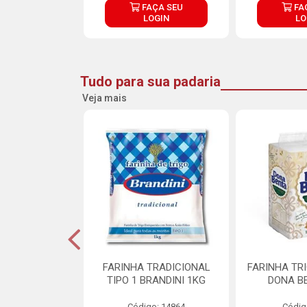
ÇA SEU
FAÇA SEU
FA
OGIN
LOGIN
LO
Tudo para sua padaria
Veja mais
 PARA BOLO
FARINHA TRADICIONAL
FARINHA TR
RA CREMOSO
TIPO 1 BRANDINI 1KG
DONA B
RMIX 5KG
Código: 14864
Códig