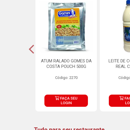
CARNE ARISCO
ATUM RALADO GOMES DA
LEITE DE 
TE 850G
COSTA POUCH 500G
REAL C
o: 14943
Código: 2270
Código
ÇA SEU
FAÇA SEU
FA
OGIN
LOGIN
LO
Tudo para seu restaurante