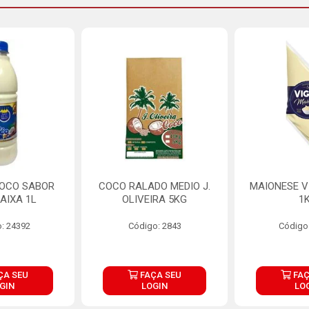
COCO SABOR
COCO RALADO MEDIO J.
MAIONESE V
AIXA 1L
OLIVEIRA 5KG
1
: 24392
Código: 2843
Código
ÇA SEU
FAÇA SEU
FAÇ
GIN
LOGIN
LO