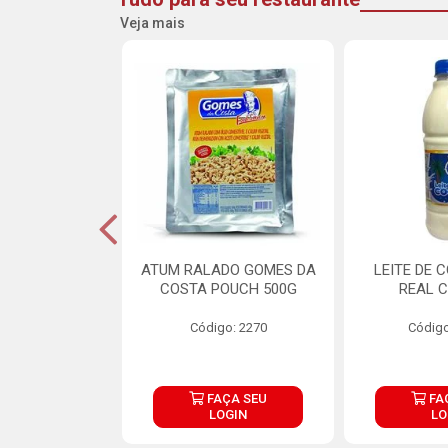
Veja mais
CARNE ARISCO
ATUM RALADO GOMES DA
LEITE DE 
TE 850G
COSTA POUCH 500G
REAL C
o: 14943
Código: 2270
Código
ÇA SEU
FAÇA SEU
FA
OGIN
LOGIN
LO