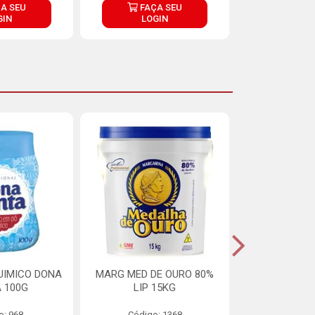
A SEU
FAÇA SEU
FAÇ
GIN
LOGIN
LOG
UIMICO DONA
MARG MED DE OURO 80%
MARGARINA 
 100G
LIP 15KG
OURO 80%
o: 968
Código: 1368
Código