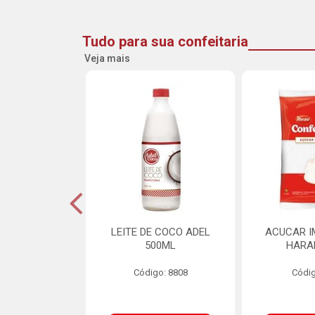
Tudo para sua confeitaria
Veja mais
INE FLOCOS
LEITE DE COCO ADEL
ACUCAR I
CANTES 10MM
500ML
HARA
L SCH 750G
Código: 8808
Códig
o: 8662