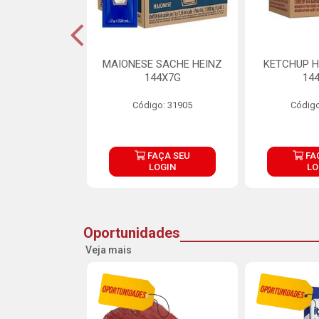
S MAIONESE
MAIONESE SACHE HEINZ
KETCHUP H
 168X7G
144X7G
14
o: 11092
Código: 31905
Código
ÇA SEU
FAÇA SEU
FA
OGIN
LOGIN
LO
Oportunidades
Veja mais