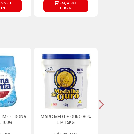
A SEU
FAÇA SEU
FAÇ
GIN
LOGIN
LOG
UIMICO DONA
MARG MED DE OURO 80%
MARGARINA 
 100G
LIP 15KG
OURO 80%
o: 968
Código: 1368
Código