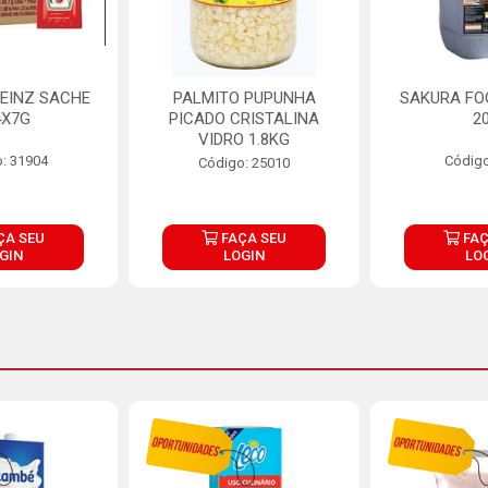
EINZ SACHE
PALMITO PUPUNHA
SAKURA FO
4X7G
PICADO CRISTALINA
2
VIDRO 1.8KG
: 31904
Código
Código: 25010
ÇA SEU
FAÇA SEU
FAÇ
GIN
LOGIN
LO