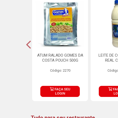
CARNE ARISCO
ATUM RALADO GOMES DA
LEITE DE 
TE 850G
COSTA POUCH 500G
REAL C
o: 14943
Código: 2270
Código
ÇA SEU
FAÇA SEU
FA
OGIN
LOGIN
LO
Tudo para seu restaurante