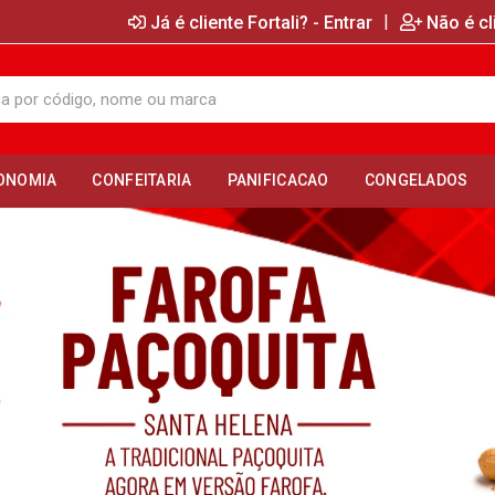
|
Já é cliente Fortali? - Entrar
Não é cl
ONOMIA
CONFEITARIA
PANIFICACAO
CONGELADOS