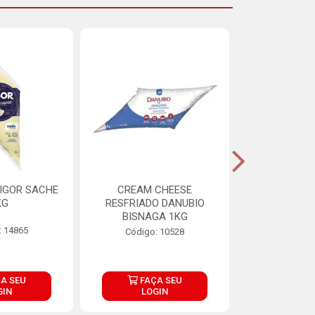
IGOR SACHE
CREAM CHEESE
MAIONESE 
KG
RESFRIADO DANUBIO
2,8
BISNAGA 1KG
: 14865
Código:
Código: 10528
A SEU
FAÇA SEU
FAÇ
GIN
LOGIN
LOG