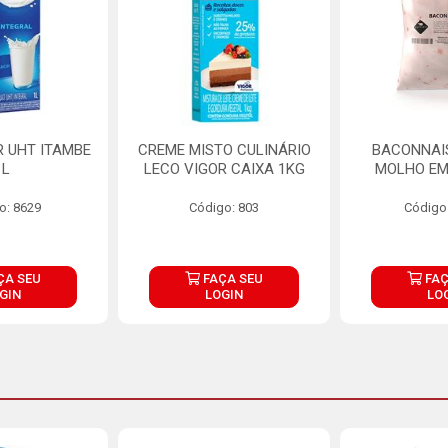
R UHT ITAMBE
CREME MISTO CULINÁRIO
BACONNAIS
1L
LECO VIGOR CAIXA 1KG
MOLHO EM
o: 8629
Código: 803
Código
ÇA SEU
FAÇA SEU
FAÇ
GIN
LOGIN
LO