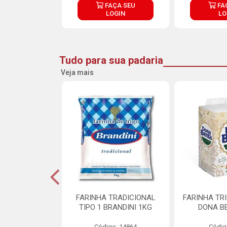
ÇA SEU
FAÇA SEU
FA
OGIN
LOGIN
LO
Tudo para sua padaria
Veja mais
 PARA BOLO
FARINHA TRADICIONAL
FARINHA TR
RA CREMOSO
TIPO 1 BRANDINI 1KG
DONA B
RMIX 5KG
Código: 14864
Códig