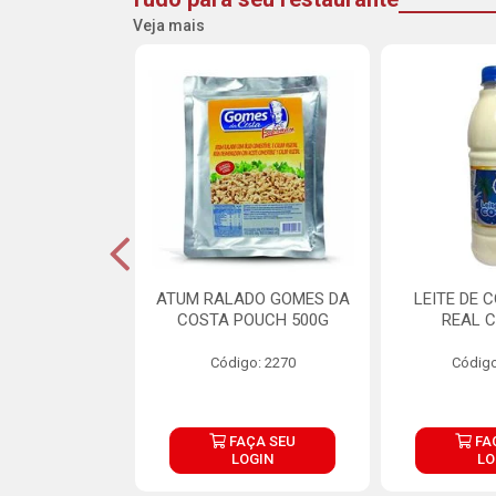
Veja mais
CARNE ARISCO
ATUM RALADO GOMES DA
LEITE DE 
TE 850G
COSTA POUCH 500G
REAL C
o: 14943
Código: 2270
Código
ÇA SEU
FAÇA SEU
FA
OGIN
LOGIN
LO