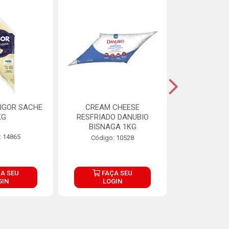
IGOR SACHE
CREAM CHEESE
MAIONESE 
KG
RESFRIADO DANUBIO
2,8
BISNAGA 1KG
: 14865
Código:
Código: 10528
A SEU
FAÇA SEU
FAÇ
GIN
LOGIN
LOG