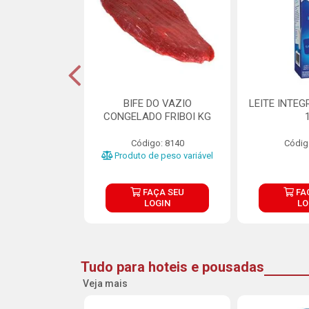
DE DOCE DE
BIFE DO VAZIO
LEITE INTEG
RMET PURATOS
CONGELADO FRIBOI KG
E 4.5KG
Código: 8140
Códig
o: 23685
Produto de peso variável
ÇA SEU
FAÇA SEU
FA
OGIN
LOGIN
LO
Tudo para hoteis e pousadas
Veja mais