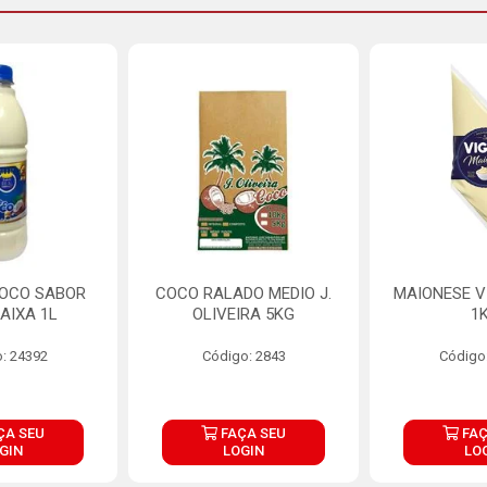
COCO SABOR
COCO RALADO MEDIO J.
MAIONESE V
AIXA 1L
OLIVEIRA 5KG
1
: 24392
Código: 2843
Código
ÇA SEU
FAÇA SEU
FAÇ
GIN
LOGIN
LO