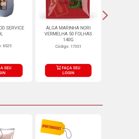
OD SERVICE
ALGA MARINHA NORI
FARINHA DE
0L
VERMELHA 50 FOLHAS
FINNA PA
140G
: 6525
Código:
Código: 17351
A SEU
FAÇA SEU
FAÇ
GIN
LOGIN
LOG