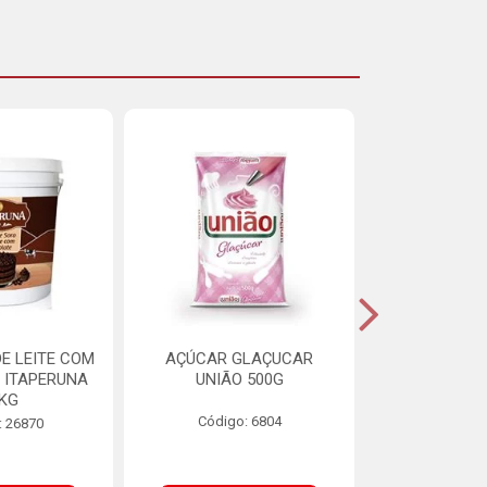
E LEITE COM
AÇÚCAR GLAÇUCAR
CERELIS ALI
 ITAPERUNA
UNIÃO 500G
4,5
8KG
Código: 6804
Código
: 26870