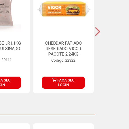
E JR1,1KG
CHEDDAR FATIADO
ADIPAN C A
ULSINADO
RESFRIADO VIGOR
PACOTE 2,24KG
: 29111
Código:
Código: 22322
A SEU
FAÇA SEU
FAÇ
GIN
LOGIN
LOG