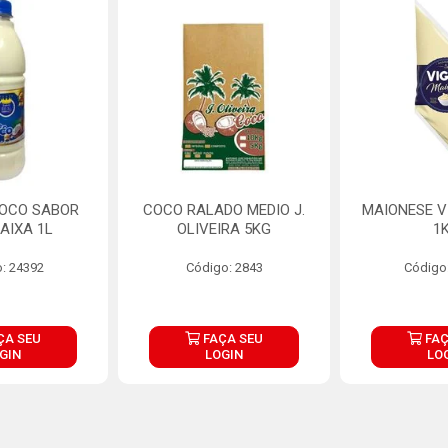
COCO SABOR
COCO RALADO MEDIO J.
MAIONESE V
AIXA 1L
OLIVEIRA 5KG
1
: 24392
Código: 2843
Código
ÇA SEU
FAÇA SEU
FAÇ
GIN
LOGIN
LO