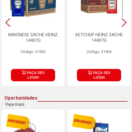
MAIONESE SACHE HEINZ
KETCHUP HEINZ SACHE
144X7G
144X7G
Código: 31905
Código: 31904
FAÇA SEU
FAÇA SEU
LOGIN
LOGIN
Oportunidades
Veja mais