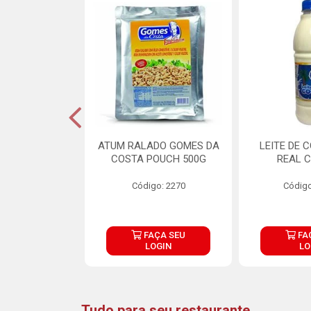
CARNE ARISCO
ATUM RALADO GOMES DA
LEITE DE 
TE 850G
COSTA POUCH 500G
REAL C
o: 14943
Código: 2270
Código
ÇA SEU
FAÇA SEU
FA
OGIN
LOGIN
LO
Tudo para seu restaurante