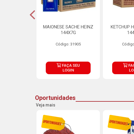
S MAIONESE
MAIONESE SACHE HEINZ
KETCHUP H
 168X7G
144X7G
14
o: 11092
Código: 31905
Código
ÇA SEU
FAÇA SEU
FA
OGIN
LOGIN
LO
Oportunidades
Veja mais