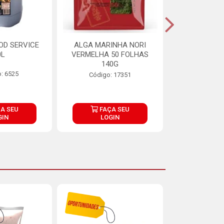
OD SERVICE
ALGA MARINHA NORI
FARINHA DE
0L
VERMELHA 50 FOLHAS
FINNA PA
140G
: 6525
Código:
Código: 17351
A SEU
FAÇA SEU
FAÇ
GIN
LOGIN
LOG