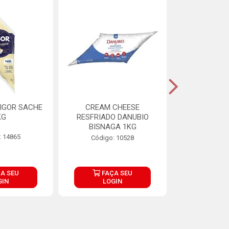
IGOR SACHE
CREAM CHEESE
MAIONESE 
KG
RESFRIADO DANUBIO
2,8
BISNAGA 1KG
: 14865
Código:
Código: 10528
A SEU
FAÇA SEU
FAÇ
GIN
LOGIN
LOG