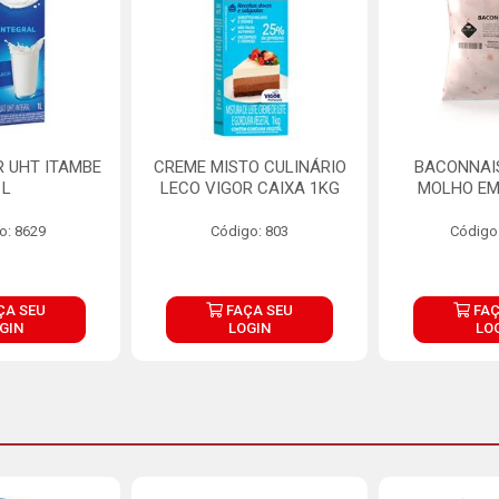
R UHT ITAMBE
CREME MISTO CULINÁRIO
BACONNAIS
1L
LECO VIGOR CAIXA 1KG
MOLHO EM
o: 8629
Código: 803
Código
ÇA SEU
FAÇA SEU
FAÇ
GIN
LOGIN
LO