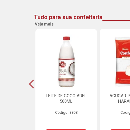
Tudo para sua confeitaria
Veja mais
INE FLOCOS
LEITE DE COCO ADEL
ACUCAR I
CANTES 10MM
500ML
HARA
L SCH 750G
Código: 8808
Códig
o: 8662