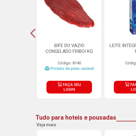
DE DOCE DE
BIFE DO VAZIO
LEITE INTEG
RMET PURATOS
CONGELADO FRIBOI KG
E 4.5KG
Código: 8140
Códig
o: 23685
Produto de peso variável
ÇA SEU
FAÇA SEU
FA
OGIN
LOGIN
LO
Tudo para hoteis e pousadas
Veja mais