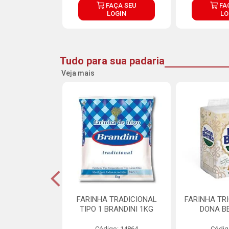
ÇA SEU
FAÇA SEU
FA
OGIN
LOGIN
LO
Tudo para sua padaria
Veja mais
 PARA BOLO
FARINHA TRADICIONAL
FARINHA TR
RA CREMOSO
TIPO 1 BRANDINI 1KG
DONA B
RMIX 5KG
Código: 14864
Códig