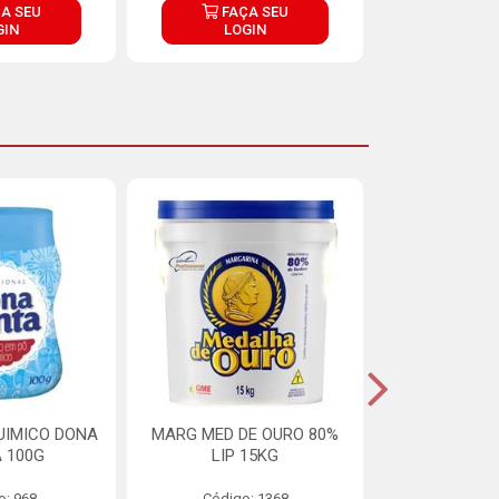
A SEU
FAÇA SEU
FAÇ
GIN
LOGIN
LOG
UIMICO DONA
MARG MED DE OURO 80%
MARGARINA 
 100G
LIP 15KG
OURO 80%
o: 968
Código: 1368
Código