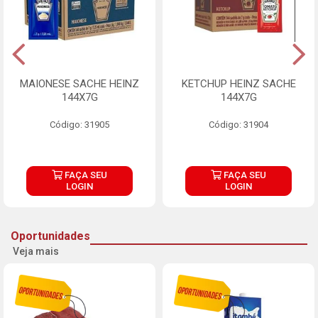
MAIONESE SACHE HEINZ
KETCHUP HEINZ SACHE
144X7G
144X7G
Código: 31905
Código: 31904
FAÇA SEU
FAÇA SEU
LOGIN
LOGIN
Oportunidades
Veja mais