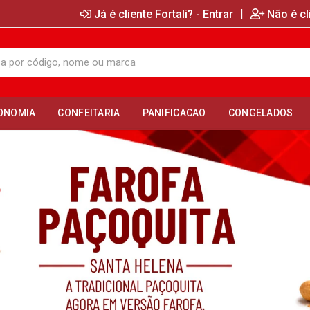
|
Já é cliente Fortali? - Entrar
Não é cl
ONOMIA
CONFEITARIA
PANIFICACAO
CONGELADOS