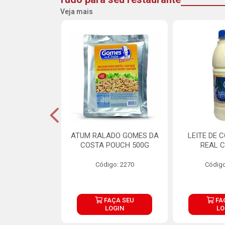
Veja mais
CARNE ARISCO
ATUM RALADO GOMES DA
LEITE DE 
TE 850G
COSTA POUCH 500G
REAL C
o: 14943
Código: 2270
Código
ÇA SEU
FAÇA SEU
FA
OGIN
LOGIN
LO