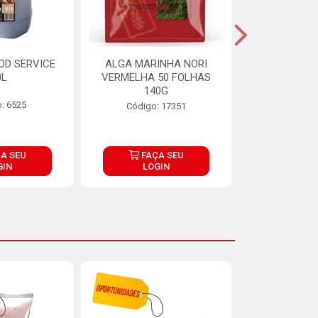
OD SERVICE
ALGA MARINHA NORI
FARINHA DE
0L
VERMELHA 50 FOLHAS
FINNA PA
140G
: 6525
Código:
Código: 17351
A SEU
FAÇA SEU
FAÇ
GIN
LOGIN
LOG