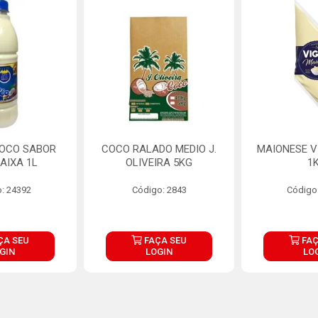
COCO SABOR
COCO RALADO MEDIO J.
MAIONESE V
AIXA 1L
OLIVEIRA 5KG
1
: 24392
Código: 2843
Código
ÇA SEU
FAÇA SEU
FAÇ
GIN
LOGIN
LO