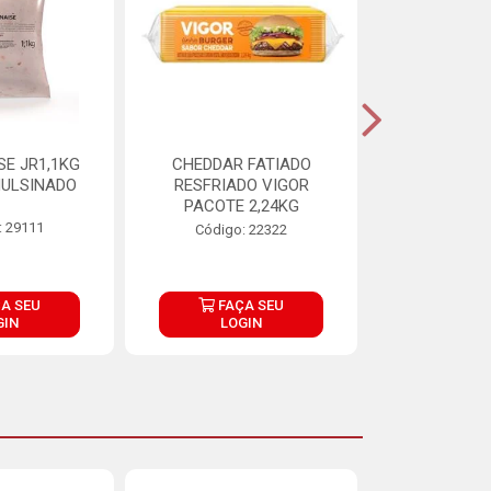
E JR1,1KG
CHEDDAR FATIADO
ADIPAN C A
ULSINADO
RESFRIADO VIGOR
PACOTE 2,24KG
: 29111
Código:
Código: 22322
A SEU
FAÇA SEU
FAÇ
GIN
LOGIN
LOG