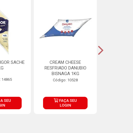
IGOR SACHE
CREAM CHEESE
MAIONESE 
KG
RESFRIADO DANUBIO
2,8
BISNAGA 1KG
: 14865
Código:
Código: 10528
A SEU
FAÇA SEU
FAÇ
GIN
LOGIN
LOG