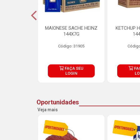
S MAIONESE
MAIONESE SACHE HEINZ
KETCHUP H
 168X7G
144X7G
14
o: 11092
Código: 31905
Código
ÇA SEU
FAÇA SEU
FA
OGIN
LOGIN
LO
Oportunidades
Veja mais