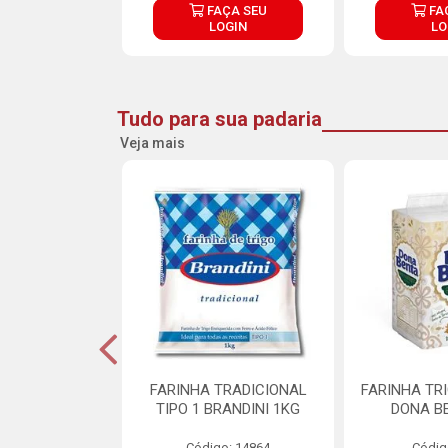
ÇA SEU
FAÇA SEU
FA
OGIN
LOGIN
LO
Tudo para sua padaria
Veja mais
 PARA BOLO
FARINHA TRADICIONAL
FARINHA TR
RA CREMOSO
TIPO 1 BRANDINI 1KG
DONA B
RMIX 5KG
Código: 14864
Códig