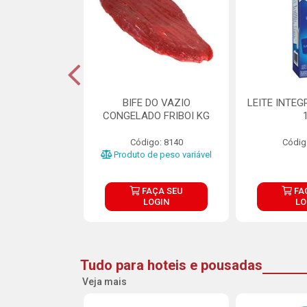
DE DOCE DE
BIFE DO VAZIO
LEITE INTEG
RMET PURATOS
CONGELADO FRIBOI KG
E 4.5KG
Código: 8140
Códig
o: 23685
Produto de peso variável
ÇA SEU
FAÇA SEU
FA
OGIN
LOGIN
LO
Tudo para hoteis e pousadas
Veja mais