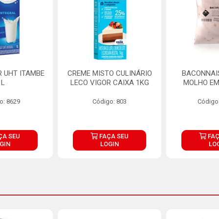
R UHT ITAMBE
CREME MISTO CULINÁRIO
BACONNAIS
1L
LECO VIGOR CAIXA 1KG
MOLHO EM
o: 8629
Código: 803
Código
ÇA SEU
FAÇA SEU
FAÇ
GIN
LOGIN
LO