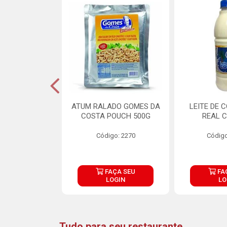
CARNE ARISCO
ATUM RALADO GOMES DA
LEITE DE 
TE 850G
COSTA POUCH 500G
REAL C
o: 14943
Código: 2270
Código
ÇA SEU
FAÇA SEU
FA
OGIN
LOGIN
LO
Tudo para seu restaurante