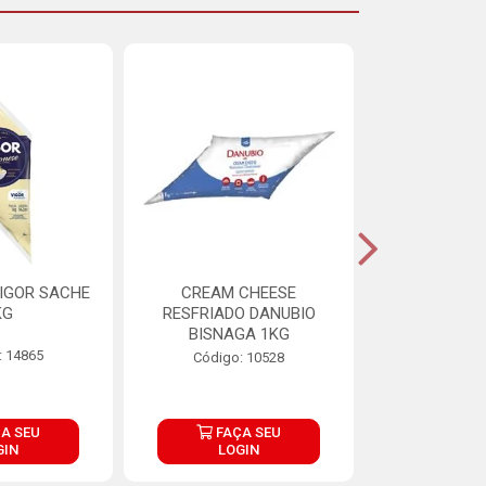
IGOR SACHE
CREAM CHEESE
MAIONESE 
KG
RESFRIADO DANUBIO
2,8
BISNAGA 1KG
: 14865
Código:
Código: 10528
A SEU
FAÇA SEU
FAÇ
GIN
LOGIN
LOG