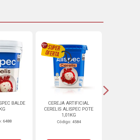
ISPEC BALDE
CEREJA ARTIFICIAL
BRIGADEIRO
5KG
CERELIS ALISPEC POTE
AUREA BI
1,01KG
: 6488
Código:
Código: 4584