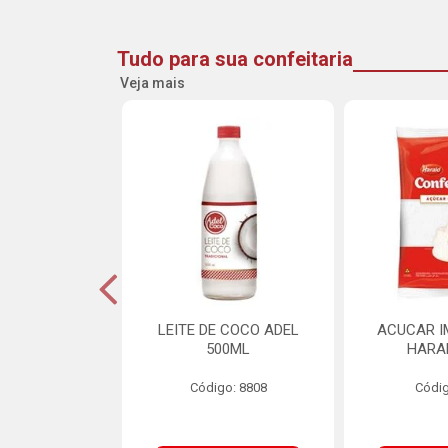
Tudo para sua confeitaria
Veja mais
DE GOIABA
LEITE DE COCO ADEL
ACUCAR I
U 2,5KG
500ML
HARA
o: 16258
Código: 8808
Códig