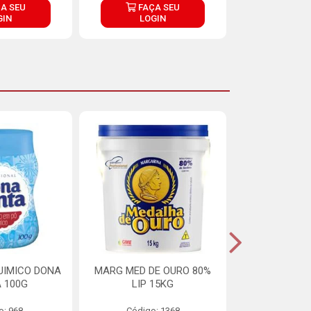
A SEU
FAÇA SEU
FAÇ
GIN
LOGIN
LOG
UIMICO DONA
MARG MED DE OURO 80%
MARGARINA 
 100G
LIP 15KG
OURO 80%
o: 968
Código: 1368
Código