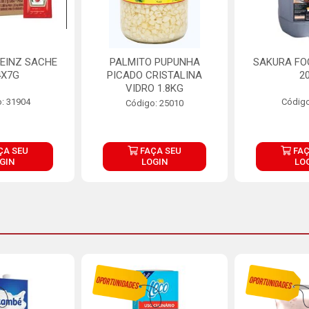
EINZ SACHE
PALMITO PUPUNHA
SAKURA FO
4X7G
PICADO CRISTALINA
2
VIDRO 1.8KG
: 31904
Código
Código: 25010
ÇA SEU
FAÇA SEU
FAÇ
GIN
LOGIN
LO