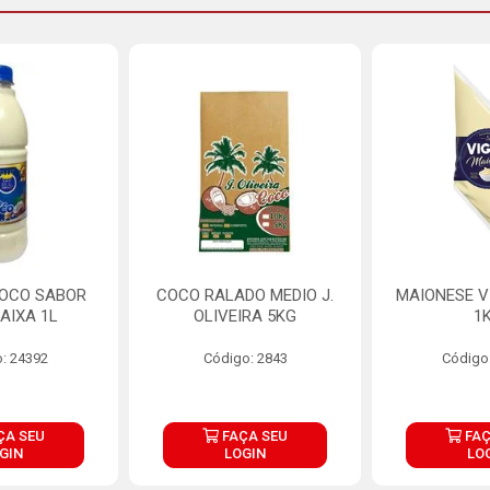
COCO SABOR
COCO RALADO MEDIO J.
MAIONESE V
AIXA 1L
OLIVEIRA 5KG
1
: 24392
Código: 2843
Código
ÇA SEU
FAÇA SEU
FAÇ
GIN
LOGIN
LO