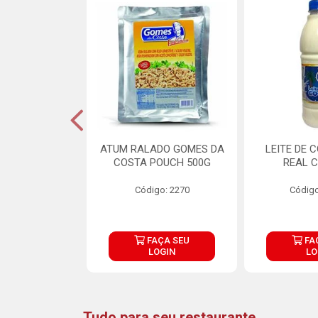
CARNE ARISCO
ATUM RALADO GOMES DA
LEITE DE 
TE 850G
COSTA POUCH 500G
REAL C
o: 14943
Código: 2270
Código
ÇA SEU
FAÇA SEU
FA
OGIN
LOGIN
LO
Tudo para seu restaurante