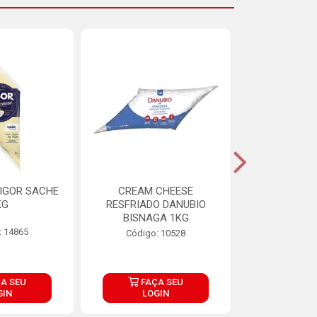
IGOR SACHE
CREAM CHEESE
MAIONESE 
KG
RESFRIADO DANUBIO
2,8
BISNAGA 1KG
: 14865
Código:
Código: 10528
A SEU
FAÇA SEU
FAÇ
GIN
LOGIN
LOG