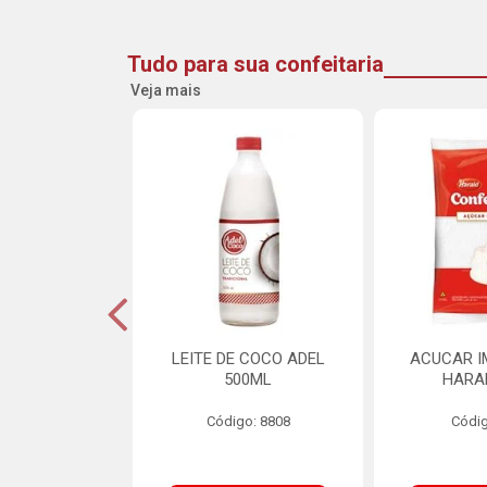
Tudo para sua confeitaria
Veja mais
DE GOIABA
LEITE DE COCO ADEL
ACUCAR I
U 2,5KG
500ML
HARA
o: 16258
Código: 8808
Códig