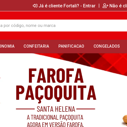
|
Já é cliente Fortali? - Entrar
Não é cl
ONOMIA
CONFEITARIA
PANIFICACAO
CONGELADOS