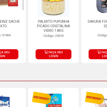
EINZ SACHE
PALMITO PUPUNHA
SAKURA FO
4X7G
PICADO CRISTALINA
2
VIDRO 1.8KG
: 31904
Código
Código: 25010
ÇA SEU
FAÇA SEU
FAÇ
GIN
LOGIN
LO