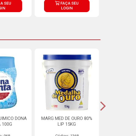
A SEU
FAÇA SEU
FAÇ
GIN
LOGIN
LOG
UIMICO DONA
MARG MED DE OURO 80%
MARGARINA 
 100G
LIP 15KG
OURO 80%
o: 968
Código: 1368
Código