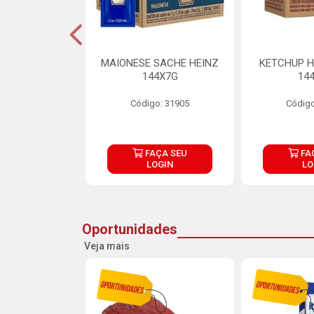
S MAIONESE
MAIONESE SACHE HEINZ
KETCHUP H
 168X7G
144X7G
14
o: 11092
Código: 31905
Código
ÇA SEU
FAÇA SEU
FA
OGIN
LOGIN
LO
Oportunidades
Veja mais