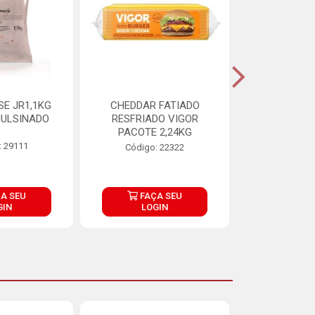
E JR1,1KG
CHEDDAR FATIADO
ADIPAN C A
ULSINADO
RESFRIADO VIGOR
PACOTE 2,24KG
: 29111
Código:
Código: 22322
A SEU
FAÇA SEU
FAÇ
GIN
LOGIN
LOG