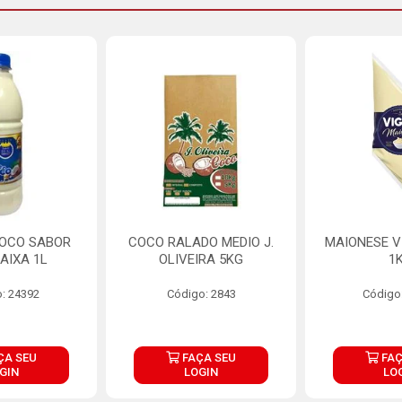
COCO SABOR
COCO RALADO MEDIO J.
MAIONESE V
AIXA 1L
OLIVEIRA 5KG
1
: 24392
Código: 2843
Código
ÇA SEU
FAÇA SEU
FAÇ
GIN
LOGIN
LO