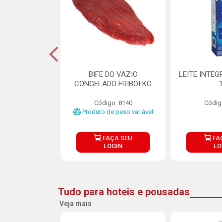
DE DOCE DE
BIFE DO VAZIO
LEITE INTEG
RMET PURATOS
CONGELADO FRIBOI KG
E 4.5KG
Código: 8140
Códig
o: 23685
Produto de peso variável
ÇA SEU
FAÇA SEU
FA
OGIN
LOGIN
LO
Tudo para hoteis e pousadas
Veja mais