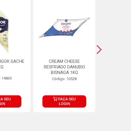
IGOR SACHE
CREAM CHEESE
MAIONESE 
KG
RESFRIADO DANUBIO
2,8
BISNAGA 1KG
: 14865
Código:
Código: 10528
A SEU
FAÇA SEU
FAÇ
GIN
LOGIN
LOG