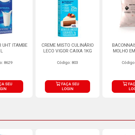
R UHT ITAMBE
CREME MISTO CULINÁRIO
BACONNAIS
1L
LECO VIGOR CAIXA 1KG
MOLHO EM
o: 8629
Código: 803
Código
ÇA SEU
FAÇA SEU
FAÇ
GIN
LOGIN
LO