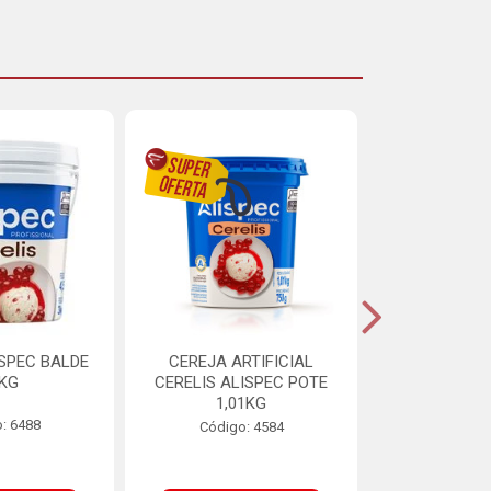
ISPEC BALDE
CEREJA ARTIFICIAL
BRIGADEIRO
5KG
CERELIS ALISPEC POTE
AUREA BI
1,01KG
: 6488
Código:
Código: 4584