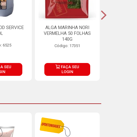
OD SERVICE
ALGA MARINHA NORI
FARINHA DE
0L
VERMELHA 50 FOLHAS
FINNA PA
140G
: 6525
Código:
Código: 17351
A SEU
FAÇA SEU
FAÇ
GIN
LOGIN
LOG