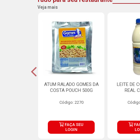
Veja mais
CARNE ARISCO
ATUM RALADO GOMES DA
LEITE DE 
TE 850G
COSTA POUCH 500G
REAL C
o: 14943
Código: 2270
Código
ÇA SEU
FAÇA SEU
FA
OGIN
LOGIN
LO