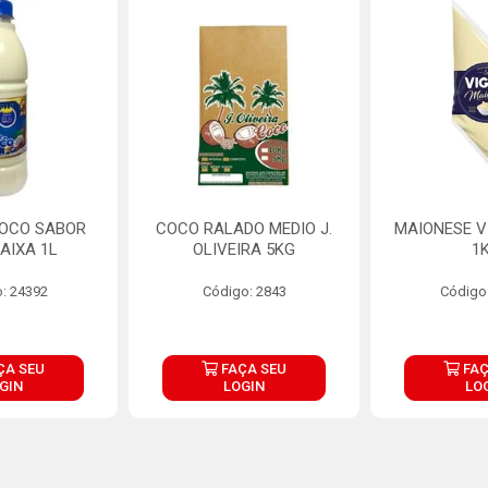
COCO SABOR
COCO RALADO MEDIO J.
MAIONESE V
AIXA 1L
OLIVEIRA 5KG
1
: 24392
Código: 2843
Código
ÇA SEU
FAÇA SEU
FAÇ
GIN
LOGIN
LO