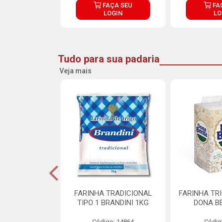
ÇA SEU
FAÇA SEU
FA
OGIN
LOGIN
LO
Tudo para sua padaria
Veja mais
 PARA BOLO
FARINHA TRADICIONAL
FARINHA TR
RA CREMOSO
TIPO 1 BRANDINI 1KG
DONA B
RMIX 5KG
Código: 14864
Códig