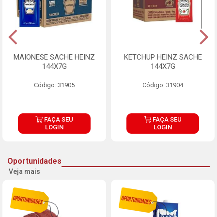
MAIONESE SACHE HEINZ
KETCHUP HEINZ SACHE
144X7G
144X7G
Código: 31905
Código: 31904
FAÇA SEU
FAÇA SEU
LOGIN
LOGIN
Oportunidades
Veja mais