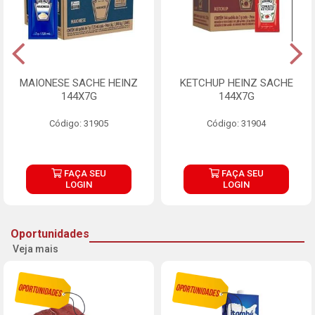
MAIONESE SACHE HEINZ
KETCHUP HEINZ SACHE
144X7G
144X7G
Código: 31905
Código: 31904
FAÇA SEU
FAÇA SEU
LOGIN
LOGIN
Oportunidades
Veja mais