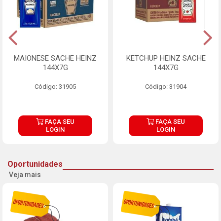
MAIONESE SACHE HEINZ
KETCHUP HEINZ SACHE
144X7G
144X7G
Código: 31905
Código: 31904
FAÇA SEU
FAÇA SEU
LOGIN
LOGIN
Oportunidades
Veja mais