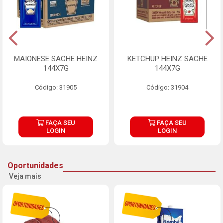
MAIONESE SACHE HEINZ
KETCHUP HEINZ SACHE
144X7G
144X7G
Código: 31905
Código: 31904
FAÇA SEU
FAÇA SEU
LOGIN
LOGIN
Oportunidades
Veja mais