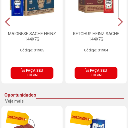
MAIONESE SACHE HEINZ
KETCHUP HEINZ SACHE
144X7G
144X7G
Código: 31905
Código: 31904
FAÇA SEU
FAÇA SEU
LOGIN
LOGIN
Oportunidades
Veja mais