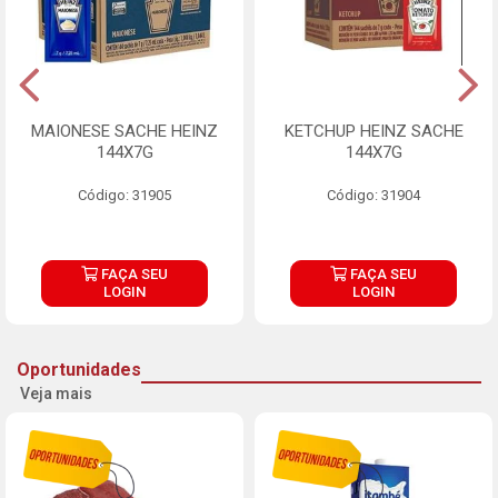
MAIONESE SACHE HEINZ
KETCHUP HEINZ SACHE
144X7G
144X7G
Código: 31905
Código: 31904
FAÇA SEU
FAÇA SEU
LOGIN
LOGIN
Oportunidades
Veja mais