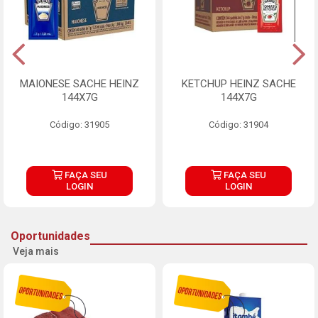
MAIONESE SACHE HEINZ
KETCHUP HEINZ SACHE
144X7G
144X7G
Código: 31905
Código: 31904
FAÇA SEU
FAÇA SEU
LOGIN
LOGIN
Oportunidades
Veja mais